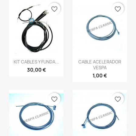
favorite_border
favorite_border
Vista rápida
Vista rápida


KIT CABLES Y FUNDA...
CABLE ACELERADOR
VESPA
30,00 €
1,00 €
favorite_border
favorite_border