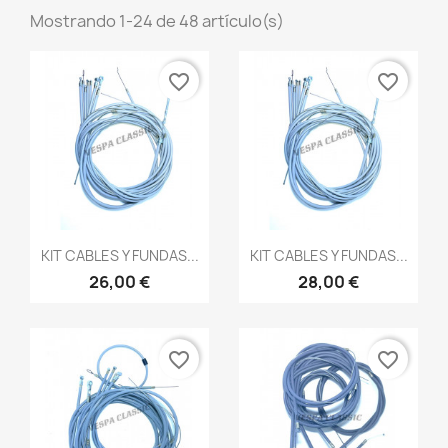
Mostrando 1-24 de 48 artículo(s)
favorite_border
favorite_border
Vista rápida
Vista rápida


KIT CABLES Y FUNDAS...
KIT CABLES Y FUNDAS...
26,00 €
28,00 €
favorite_border
favorite_border