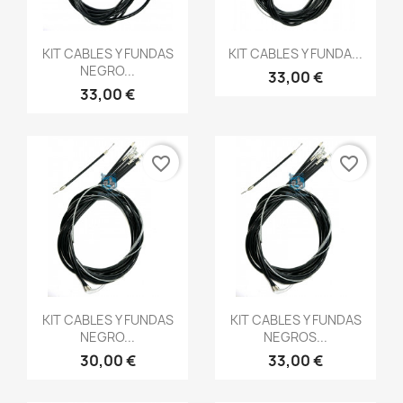
Vista rápida
Vista rápida


KIT CABLES Y FUNDAS
KIT CABLES Y FUNDA...
NEGRO...
33,00 €
33,00 €
favorite_border
favorite_border
Vista rápida
Vista rápida


KIT CABLES Y FUNDAS
KIT CABLES Y FUNDAS
NEGRO...
NEGROS...
30,00 €
33,00 €