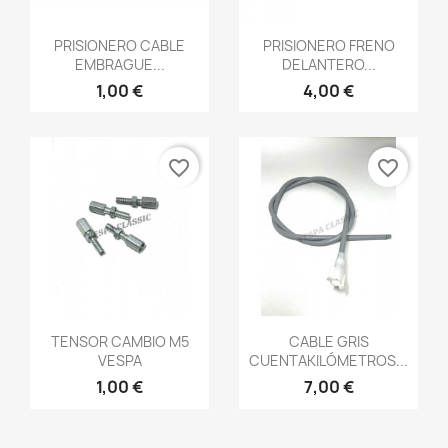
Vista rápida
Vista rápida


PRISIONERO CABLE
PRISIONERO FRENO
EMBRAGUE...
DELANTERO...
1,00 €
4,00 €
favorite_border
favorite_border
Vista rápida
Vista rápida


TENSOR CAMBIO M5
CABLE GRIS
VESPA
CUENTAKILÓMETROS...
1,00 €
7,00 €