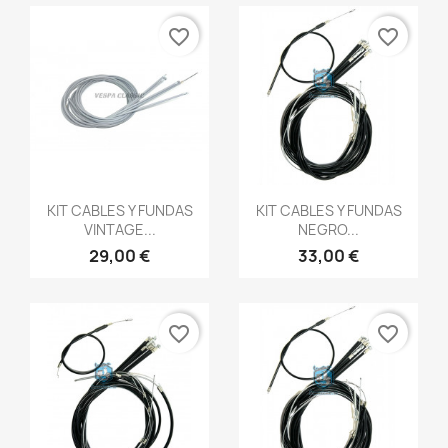
favorite_border
favorite_border
Vista rápida
Vista rápida


KIT CABLES Y FUNDAS
KIT CABLES Y FUNDAS
VINTAGE...
NEGRO...
29,00 €
33,00 €
favorite_border
favorite_border