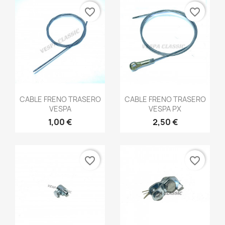
favorite_border
favorite_border
Vista rápida
Vista rápida


CABLE FRENO TRASERO
CABLE FRENO TRASERO
VESPA
VESPA PX
1,00 €
2,50 €
favorite_border
favorite_border