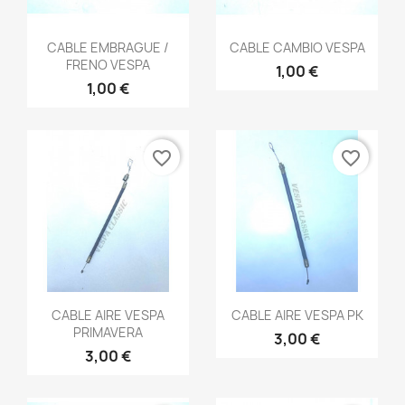
Vista rápida
Vista rápida


CABLE EMBRAGUE /
CABLE CAMBIO VESPA
FRENO VESPA
1,00 €
1,00 €
favorite_border
favorite_border
Vista rápida
Vista rápida


CABLE AIRE VESPA
CABLE AIRE VESPA PK
PRIMAVERA
3,00 €
3,00 €