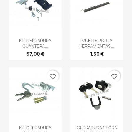
Vista rápida
Vista rápida


KIT CERRADURA
MUELLE PORTA
GUANTERA...
HERRAMIENTAS...
37,00 €
1,50 €
favorite_border
favorite_border
Vista rápida
Vista rápida


KIT CERRADURA
CERRADURA NEGRA