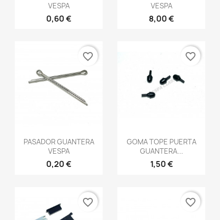
VESPA
VESPA
0,60 €
8,00 €
favorite_border
favorite_border
Vista rápida
Vista rápida


PASADOR GUANTERA
GOMA TOPE PUERTA
VESPA
GUANTERA...
0,20 €
1,50 €
favorite_border
favorite_border