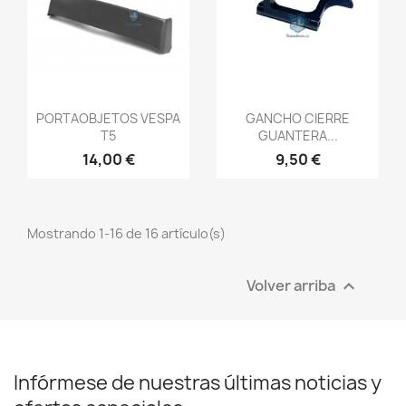
Vista rápida
Vista rápida


PORTAOBJETOS VESPA
GANCHO CIERRE
T5
GUANTERA...
14,00 €
9,50 €
Mostrando 1-16 de 16 artículo(s)
Volver arriba

Infórmese de nuestras últimas noticias y