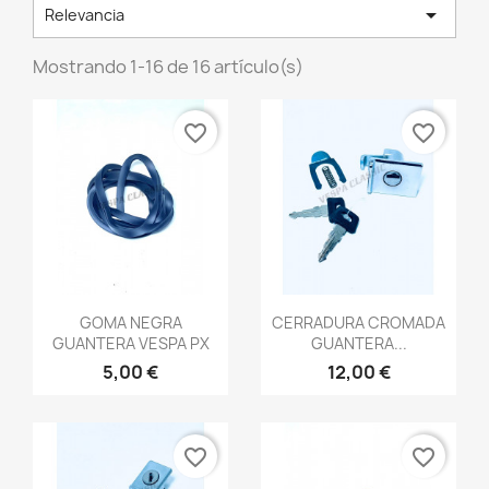

Relevancia
Mostrando 1-16 de 16 artículo(s)
favorite_border
favorite_border
Vista rápida
Vista rápida


GOMA NEGRA
CERRADURA CROMADA
GUANTERA VESPA PX
GUANTERA...
5,00 €
12,00 €
favorite_border
favorite_border