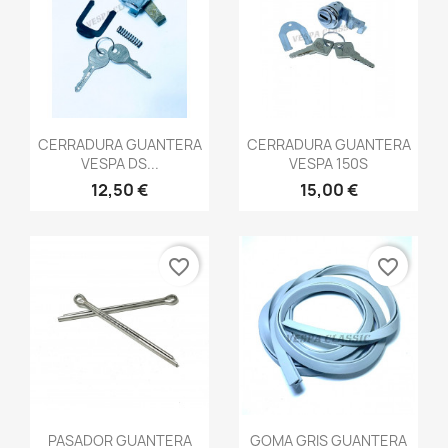
Vista rápida
Vista rápida


CERRADURA GUANTERA
CERRADURA GUANTERA
VESPA DS...
VESPA 150S
12,50 €
15,00 €
favorite_border
favorite_border
Vista rápida
Vista rápida


PASADOR GUANTERA
GOMA GRIS GUANTERA