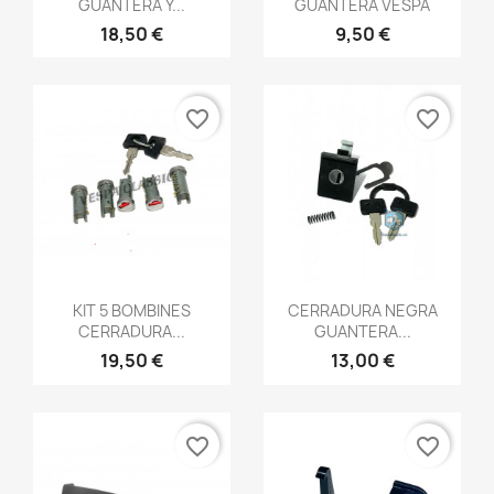
GUANTERA Y...
GUANTERA VESPA
18,50 €
9,50 €
favorite_border
favorite_border
Vista rápida
Vista rápida


KIT 5 BOMBINES
CERRADURA NEGRA
CERRADURA...
GUANTERA...
19,50 €
13,00 €
favorite_border
favorite_border