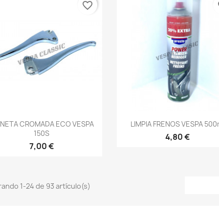
favorite_border
fa
Vista rápida
Vista rápida


NETA CROMADA ECO VESPA
LIMPIA FRENOS VESPA 500
150S
4,80 €
7,00 €
ando 1-24 de 93 artículo(s)