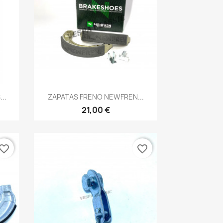
Vista rápida

..
ZAPATAS FRENO NEWFREN...
21,00 €
vorite_border
favorite_border