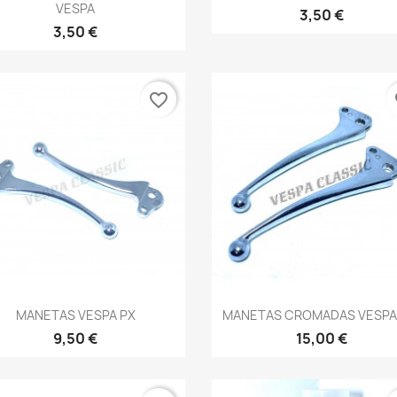
VESPA
3,50 €
3,50 €
favorite_border
fa
Vista rápida
Vista rápida


MANETAS VESPA PX
MANETAS CROMADAS VESPA
9,50 €
15,00 €