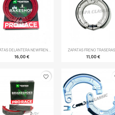
Vista rápida
Vista rápida


ATAS DELANTERA NEWFREN...
ZAPATAS FRENO TRASERAS.
16,00 €
11,00 €
favorite_border
fa