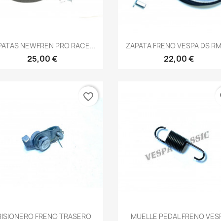
Vista rápida
Vista rápida


PATAS NEWFREN PRO RACE...
ZAPATA FRENO VESPA DS RMS
25,00 €
22,00 €
favorite_border
fa
Vista rápida
Vista rápida


RISIONERO FRENO TRASERO
MUELLE PEDAL FRENO VES