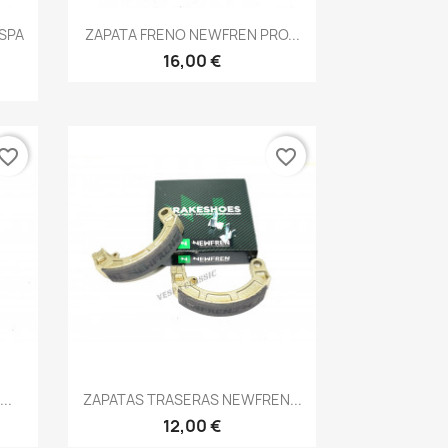
Vista rápida

SPA
ZAPATA FRENO NEWFREN PRO...
16,00 €
vorite_border
favorite_border
Vista rápida

..
ZAPATAS TRASERAS NEWFREN...
12,00 €