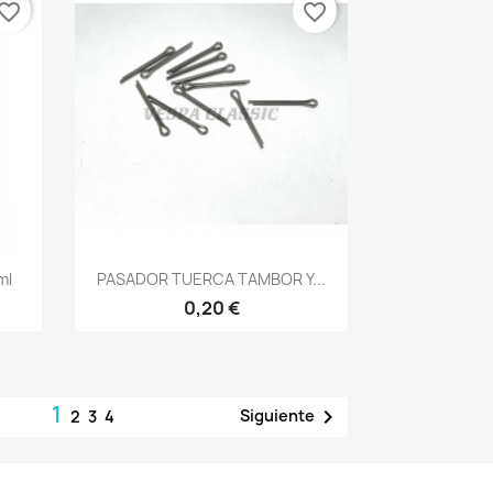
vorite_border
favorite_border
Vista rápida

ml
PASADOR TUERCA TAMBOR Y...
0,20 €
1

Siguiente
2
3
4