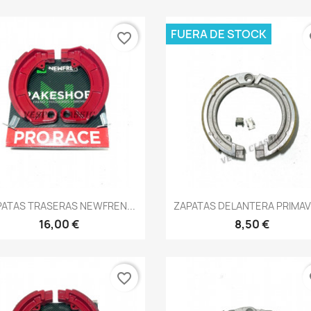
FUERA DE STOCK
favorite_border
fa
Vista rápida
Vista rápida


PATAS TRASERAS NEWFREN...
ZAPATAS DELANTERA PRIMA
16,00 €
8,50 €
favorite_border
fa