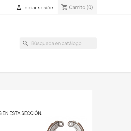
shopping_cart

Carrito
(0)
Iniciar sesión
search
 EN ESTA SECCIÓN.