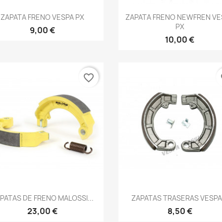
Vista rápida
Vista rápida


ZAPATA FRENO VESPA PX
ZAPATA FRENO NEWFREN VE
PX
9,00 €
10,00 €
favorite_border
fa
Vista rápida
Vista rápida


PATAS DE FRENO MALOSSI...
ZAPATAS TRASERAS VESPA.
23,00 €
8,50 €