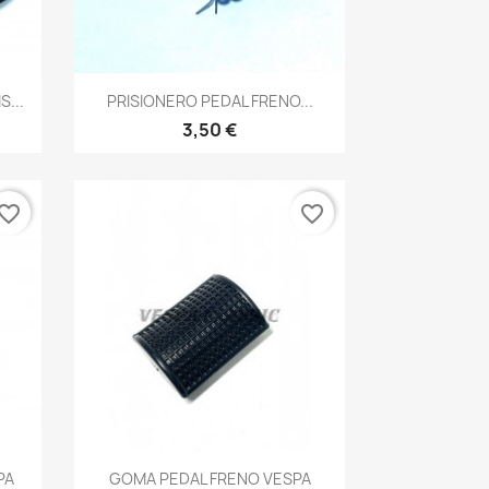
Vista rápida

...
PRISIONERO PEDAL FRENO...
3,50 €
vorite_border
favorite_border
Vista rápida

PA
GOMA PEDAL FRENO VESPA