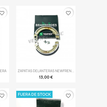
vorite_border
favorite_border
Vista rápida

VERA
ZAPATAS DELANTERAS NEWFREN...
13,00 €
FUERA DE STOCK
vorite_border
favorite_border