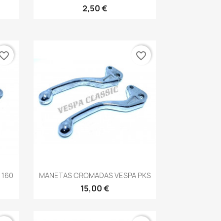
2,50 €
vorite_border
favorite_border
Vista rápida

 160
MANETAS CROMADAS VESPA PKS
15,00 €