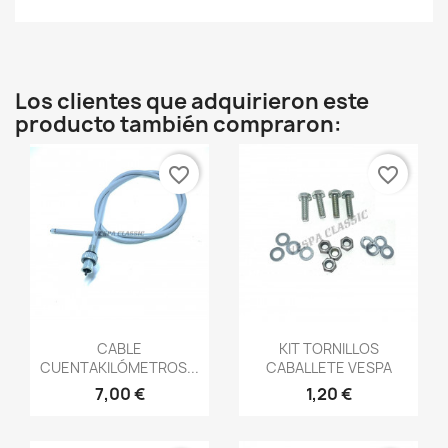
Los clientes que adquirieron este
producto también compraron:
favorite_border
favorite_border
Vista rápida
Vista rápida


CABLE
KIT TORNILLOS
CUENTAKILÓMETROS...
CABALLETE VESPA
7,00 €
1,20 €