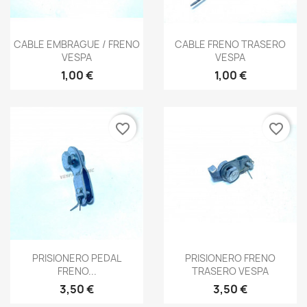
Vista rápida
Vista rápida


CABLE EMBRAGUE / FRENO
CABLE FRENO TRASERO
VESPA
VESPA
1,00 €
1,00 €
favorite_border
favorite_border
Vista rápida
Vista rápida


PRISIONERO PEDAL
PRISIONERO FRENO
FRENO...
TRASERO VESPA
3,50 €
3,50 €