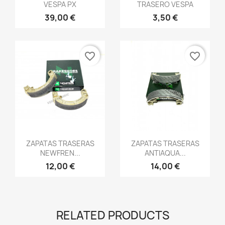
VESPA PX
TRASERO VESPA
39,00 €
3,50 €
favorite_border
favorite_border
Vista rápida
Vista rápida


ZAPATAS TRASERAS
ZAPATAS TRASERAS
NEWFREN...
ANTIAQUA...
12,00 €
14,00 €
RELATED PRODUCTS