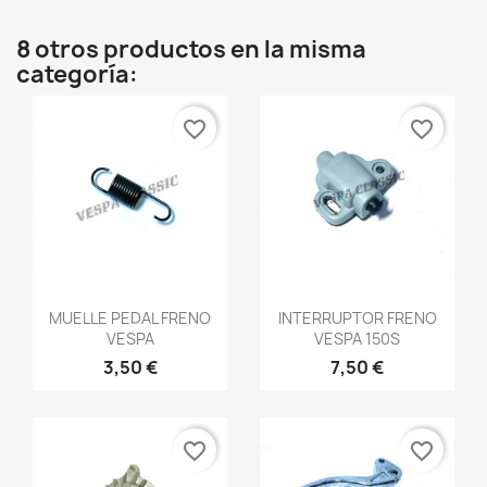
8 otros productos en la misma
categoría:
favorite_border
favorite_border
Vista rápida
Vista rápida


MUELLE PEDAL FRENO
INTERRUPTOR FRENO
VESPA
VESPA 150S
3,50 €
7,50 €
favorite_border
favorite_border