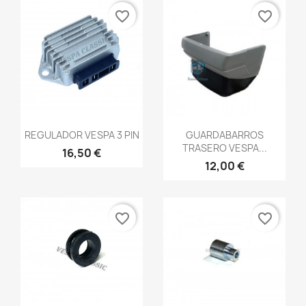
favorite_border
favorite_border
Vista rápida
Vista rápida


REGULADOR VESPA 3 PIN
GUARDABARROS
TRASERO VESPA...
16,50 €
12,00 €
favorite_border
favorite_border