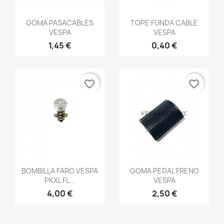
Vista rápida
Vista rápida


GOMA PASACABLES
TOPE FUNDA CABLE
VESPA
VESPA
1,45 €
0,40 €
favorite_border
favorite_border
Vista rápida
Vista rápida


BOMBILLA FARO VESPA
GOMA PEDAL FRENO
PKXL FL...
VESPA
4,00 €
2,50 €