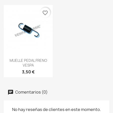
favorite_border
Vista rápida

MUELLE PEDAL FRENO
VESPA
3,50 €
Comentarios (0)
No hay reseñas de clientes en este momento.