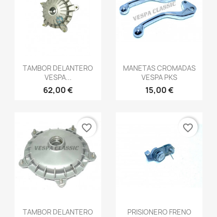
Vista rápida
Vista rápida


TAMBOR DELANTERO
MANETAS CROMADAS
VESPA...
VESPA PKS
62,00 €
15,00 €
favorite_border
favorite_border
Vista rápida
Vista rápida


TAMBOR DELANTERO
PRISIONERO FRENO