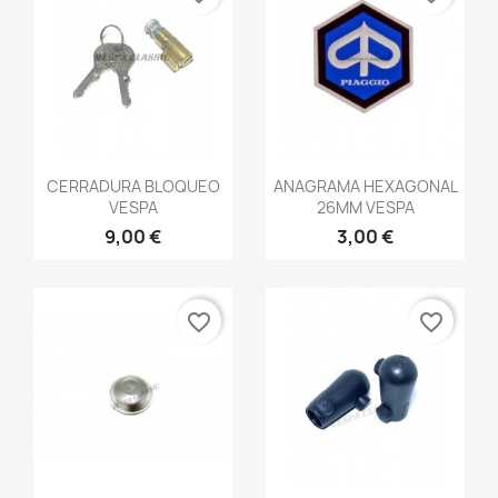
Vista rápida
Vista rápida


CERRADURA BLOQUEO
ANAGRAMA HEXAGONAL
VESPA
26MM VESPA
9,00 €
3,00 €
favorite_border
favorite_border