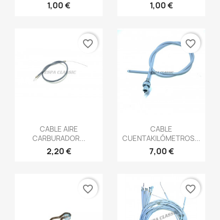
1,00 €
1,00 €
favorite_border
favorite_border
Vista rápida
Vista rápida


CABLE AIRE
CABLE
CARBURADOR...
CUENTAKILÓMETROS...
2,20 €
7,00 €
favorite_border
favorite_border