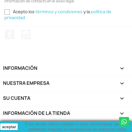
información de contacto en el aviso legal.
Acepto los
términos y condiciones
y la
política de
privacidad
Facebook
Instagram
INFORMACIÓN

NUESTRA EMPRESA

SU CUENTA

INFORMACIÓN DE LA TIENDA
keyboard_arrow_down
Esta tienda utiliza cookies y otras tecnologías para que
© 2026 - Vespaclassic. Todos los derechos reservados.
aceptar
podamos mejorar su experiencia en nuestros sitios.