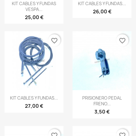
Vista rápida
Vista rápida


KIT CABLES Y FUNDAS
KIT CABLES Y FUNDAS...
VESPA...
26,00 €
25,00 €
favorite_border
favorite_border
Vista rápida
Vista rápida


KIT CABLES Y FUNDAS...
PRISIONERO PEDAL
FRENO...
27,00 €
3,50 €
favorite_border
favorite_border