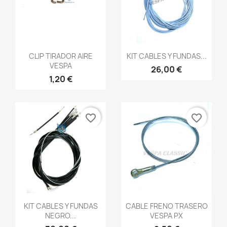
Vista rápida
Vista rápida


CLIP TIRADOR AIRE
KIT CABLES Y FUNDAS...
VESPA
26,00 €
1,20 €
favorite_border
favorite_border
Vista rápida
Vista rápida


KIT CABLES Y FUNDAS
CABLE FRENO TRASERO
NEGRO...
VESPA PX