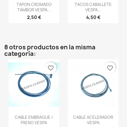
Vista rápida
Vista rápida


TAPON CROMADO
TACOS CABALLETE
TAMBOR VESPA...
VESPA...
2,50 €
4,50 €
8 otros productos en la misma
categoría:
favorite_border
favorite_border
Vista rápida
Vista rápida


CABLE EMBRAGUE /
CABLE ACELERADOR
FRENO VESPA
VESPA