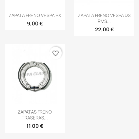
Vista rápida
Vista rápida


ZAPATA FRENO VESPA PX
ZAPATA FRENO VESPA DS
RMS...
9,00 €
22,00 €
favorite_border
Vista rápida

ZAPATAS FRENO
TRASERAS...
11,00 €