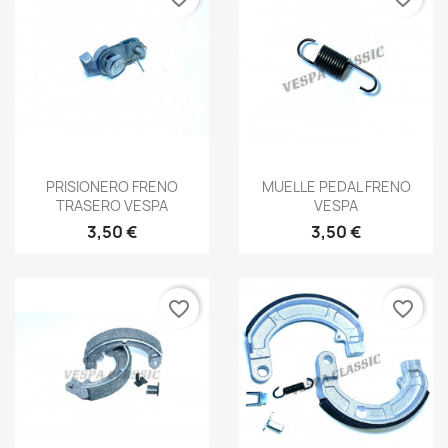
Vista rápida
Vista rápida


PRISIONERO FRENO
MUELLE PEDAL FRENO
TRASERO VESPA
VESPA
3,50 €
3,50 €
favorite_border
favorite_border