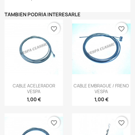
TAMBIÉN PODRÍA INTERESARLE
favorite_border
favorite_border
Vista rápida
Vista rápida


CABLE ACELERADOR
CABLE EMBRAGUE / FRENO
VESPA
VESPA
1,00 €
1,00 €
favorite_border
favorite_border