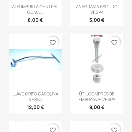
Vista rápida
Vista rápida


ALFOMBRILLA CENTRAL
ANAGRAMA ESCUDO
GOMA...
VESPA
8,00 €
5,00 €
favorite_border
favorite_border
Vista rápida
Vista rápida


LLAVE GRIFO GASOLINA
ÚTIL COMPRESOR
VESPA
EMBRAGUE VESPA
12,00 €
9,00 €
favorite_border
favorite_border