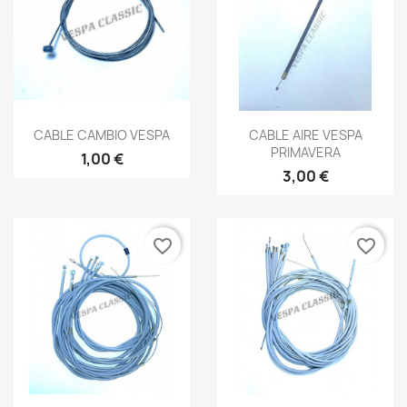
Vista rápida
Vista rápida


CABLE CAMBIO VESPA
CABLE AIRE VESPA
PRIMAVERA
1,00 €
3,00 €
favorite_border
favorite_border