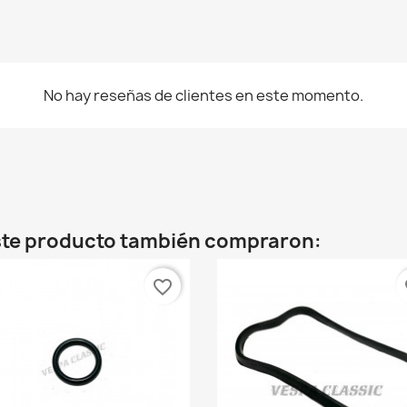
No hay reseñas de clientes en este momento.
este producto también compraron:
favorite_border
fa