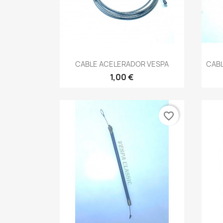
Vista rápida

CABLE ACELERADOR VESPA
CABL
1,00 €
favorite_border