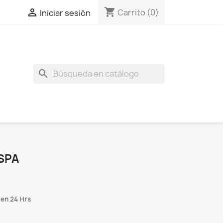
shopping_cart

Carrito
(0)
Iniciar sesión
search
SPA
 en 24 Hrs