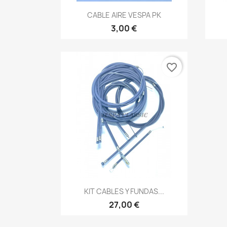
Vista rápida

CABLE AIRE VESPA PK
3,00 €
favorite_border
Vista rápida

KIT CABLES Y FUNDAS...
27,00 €