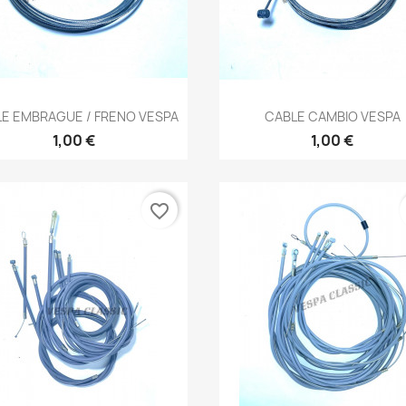
Vista rápida
Vista rápida


E EMBRAGUE / FRENO VESPA
CABLE CAMBIO VESPA
1,00 €
1,00 €
favorite_border