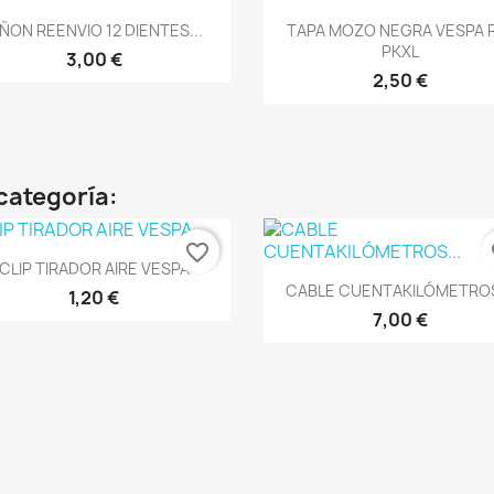
Vista rápida
Vista rápida


IÑON REENVIO 12 DIENTES...
TAPA MOZO NEGRA VESPA 
PKXL
3,00 €
2,50 €
categoría:
favorite_border
fa
Vista rápida

CLIP TIRADOR AIRE VESPA
Vista rápida

CABLE CUENTAKILÓMETROS
1,20 €
7,00 €