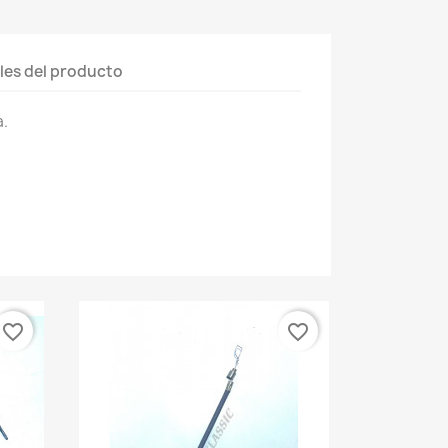
les del producto
a.
favorite_border
favorite_border