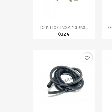
Vista rápida

TORNILLO CLAXON Y GUIAS...
TOR
0,12 €
favorite_border