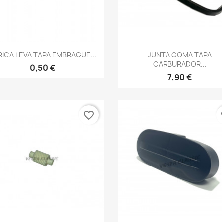
Vista rápida
Vista rápida


ICA LEVA TAPA EMBRAGUE...
JUNTA GOMA TAPA
CARBURADOR...
0,50 €
7,90 €
favorite_border
fa