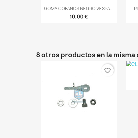
Vista rápida

GOMA COFANOS NEGRO VESPA...
P
10,00 €
8 otros productos en la misma 
favorite_border