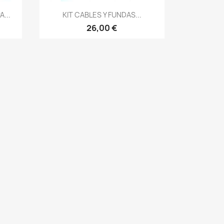
Vista rápida

...
KIT CABLES Y FUNDAS...
26,00 €