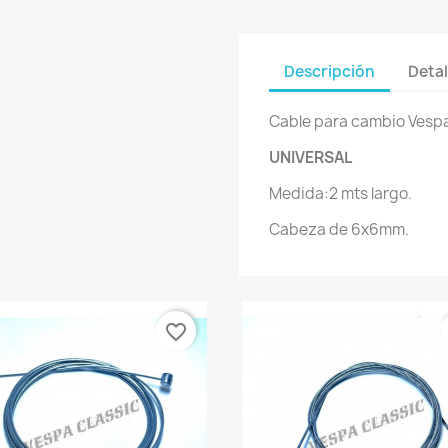
Descripción
Detal
Cable para cambio Vesp
UNIVERSAL
Medida:2 mts largo.
Cabeza de 6x6mm.
favorite_border