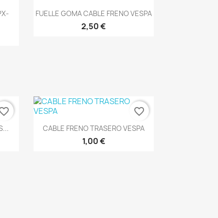
Vista rápida

PX-
FUELLE GOMA CABLE FRENO VESPA
2,50 €
vorite_border
favorite_border
Vista rápida

...
CABLE FRENO TRASERO VESPA
1,00 €