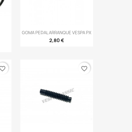
Vista rápida

GOMA PEDAL ARRANQUE VESPA PX
2,80 €
vorite_border
favorite_border