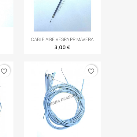
Vista rápida

CABLE AIRE VESPA PRIMAVERA
3,00 €
favorite_border
favorite_border