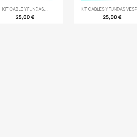
Vista rápida
Vista rápida


KIT CABLE Y FUNDAS...
KIT CABLES Y FUNDAS VESPA
25,00 €
25,00 €