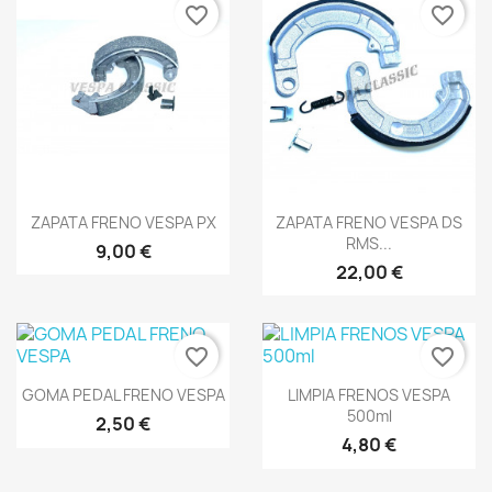
favorite_border
favorite_border
Vista rápida
Vista rápida


ZAPATA FRENO VESPA PX
ZAPATA FRENO VESPA DS
RMS...
9,00 €
22,00 €
favorite_border
favorite_border
Vista rápida
Vista rápida


GOMA PEDAL FRENO VESPA
LIMPIA FRENOS VESPA
500ml
2,50 €
4,80 €