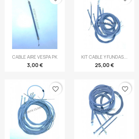
Vista rápida
Vista rápida


CABLE AIRE VESPA PK
KIT CABLE Y FUNDAS...
3,00 €
25,00 €
favorite_border
favorite_border