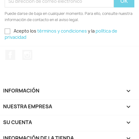
Puede darse de baja en cualquier momento. Para ello, consulte nuestra
información de contacto en el aviso legal.
Acepto los
términos y condiciones
y la
política de
privacidad
Facebook
Instagram
INFORMACIÓN

NUESTRA EMPRESA

SU CUENTA

INFORMACIÓN DE LA TIENDA
keyboard_arrow_down