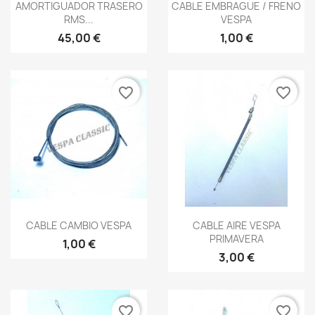
Vista rápida
Vista rápida


AMORTIGUADOR TRASERO
CABLE EMBRAGUE / FRENO
RMS...
VESPA
45,00 €
1,00 €
favorite_border
favorite_border
Vista rápida
Vista rápida


CABLE CAMBIO VESPA
CABLE AIRE VESPA
PRIMAVERA
1,00 €
3,00 €
favorite_border
favorite_border