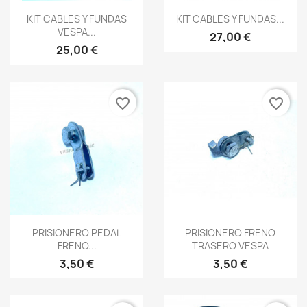
Vista rápida
Vista rápida


KIT CABLES Y FUNDAS
KIT CABLES Y FUNDAS...
VESPA...
27,00 €
25,00 €
favorite_border
favorite_border
Vista rápida
Vista rápida


PRISIONERO PEDAL
PRISIONERO FRENO
FRENO...
TRASERO VESPA
3,50 €
3,50 €