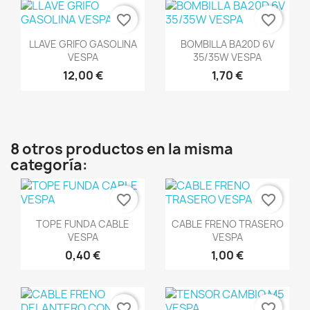
favorite_border
favorite_border
Vista rápida
Vista rápida


LLAVE GRIFO GASOLINA
BOMBILLA BA20D 6V
VESPA
35/35W VESPA
12,00 €
1,70 €
8 otros productos en la misma
categoría:
favorite_border
favorite_border
Vista rápida
Vista rápida


TOPE FUNDA CABLE
CABLE FRENO TRASERO
VESPA
VESPA
0,40 €
1,00 €
favorite_border
favorite_border