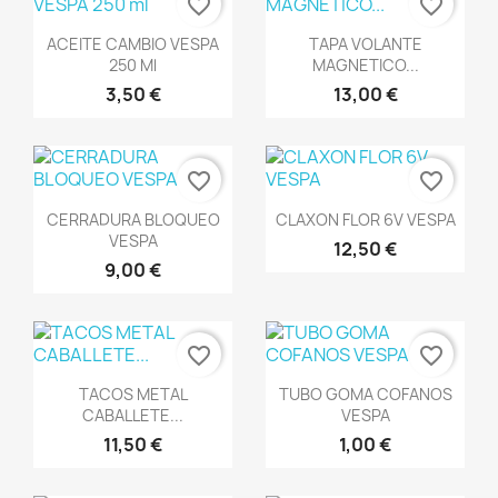
favorite_border
favorite_border
Vista rápida
Vista rápida


ACEITE CAMBIO VESPA
TAPA VOLANTE
250 Ml
MAGNETICO...
3,50 €
13,00 €
favorite_border
favorite_border
Vista rápida
Vista rápida


CERRADURA BLOQUEO
CLAXON FLOR 6V VESPA
VESPA
12,50 €
9,00 €
favorite_border
favorite_border
Vista rápida
Vista rápida


TACOS METAL
TUBO GOMA COFANOS
CABALLETE...
VESPA
11,50 €
1,00 €