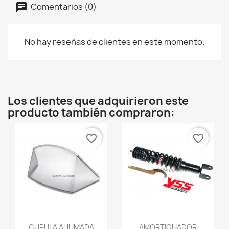
Comentarios (0)
No hay reseñas de clientes en este momento.
Los clientes que adquirieron este
producto también compraron:
favorite_border
favorite_border
Vista rápida
Vista rápida


CUPULA AHUMADA
AMORTIGUADOR