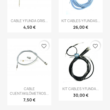
Vista rápida
Vista rápida


CABLE Y FUNDA GRIS...
KIT CABLES Y FUNDAS...
4,50 €
26,00 €
favorite_border
favorite_border
Vista rápida
Vista rápida


CABLE
KIT CABLES Y FUNDA...
CUENTAKILÓMETROS...
30,00 €
7,50 €