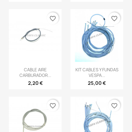
favorite_border
favorite_border
Vista rápida
Vista rápida


CABLE AIRE
KIT CABLES Y FUNDAS
CARBURADOR...
VESPA...
2,20 €
25,00 €
favorite_border
favorite_border