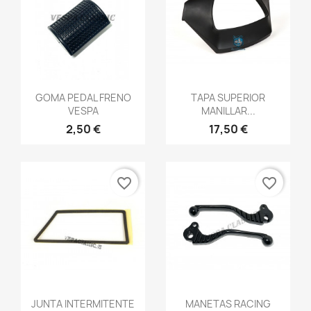
Vista rápida
Vista rápida


GOMA PEDAL FRENO
TAPA SUPERIOR
VESPA
MANILLAR...
2,50 €
17,50 €
favorite_border
favorite_border
Vista rápida
Vista rápida


JUNTA INTERMITENTE
MANETAS RACING