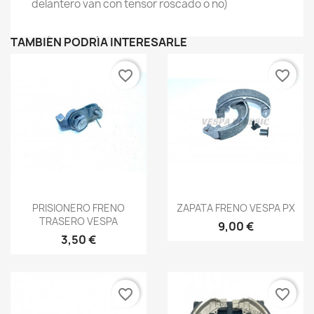
delantero van con tensor roscado o no)
TAMBIÉN PODRÍA INTERESARLE
favorite_border
favorite_border
Vista rápida
Vista rápida


PRISIONERO FRENO
ZAPATA FRENO VESPA PX
TRASERO VESPA
9,00 €
3,50 €
favorite_border
favorite_border