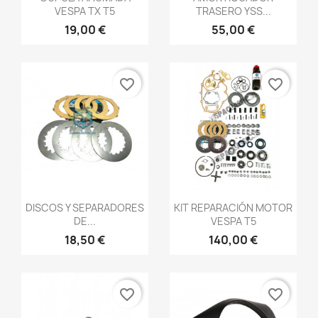
VESPA TX T5
TRASERO YSS...
19,00 €
55,00 €
favorite_border
favorite_border
Vista rápida
Vista rápida


DISCOS Y SEPARADORES
KIT REPARACIÓN MOTOR
DE...
VESPA T5
18,50 €
140,00 €
favorite_border
favorite_border