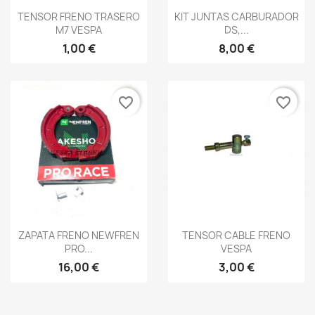
Vista rápida
Vista rápida


TENSOR FRENO TRASERO
KIT JUNTAS CARBURADOR
M7 VESPA
DS,...
1,00 €
8,00 €
favorite_border
favorite_border
Vista rápida
Vista rápida


ZAPATA FRENO NEWFREN
TENSOR CABLE FRENO
PRO...
VESPA
16,00 €
3,00 €