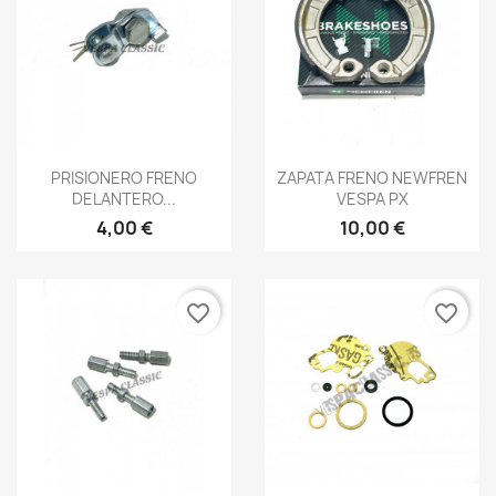
Vista rápida
Vista rápida


PRISIONERO FRENO
ZAPATA FRENO NEWFREN
DELANTERO...
VESPA PX
4,00 €
10,00 €
favorite_border
favorite_border