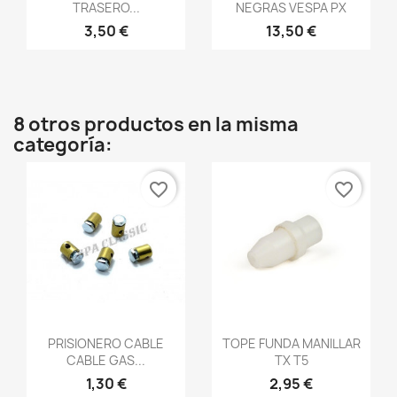
TRASERO...
NEGRAS VESPA PX
3,50 €
13,50 €
8 otros productos en la misma
categoría:
favorite_border
favorite_border
Vista rápida
Vista rápida


PRISIONERO CABLE
TOPE FUNDA MANILLAR
CABLE GAS...
TX T5
1,30 €
2,95 €