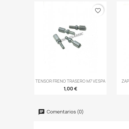
favorite_border
Vista rápida

TENSOR FRENO TRASERO M7 VESPA
ZAP
1,00 €
Comentarios (0)