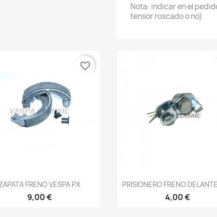
Nota: indicar en el pedid
tensor roscado o no)
favorite_border
Vista rápida
Vista rápida


ZAPATA FRENO VESPA PX
PRISIONERO FRENO DELANTE
9,00 €
4,00 €