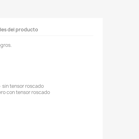
les del producto
egros.
o sin tensor roscado
tero con tensor roscado