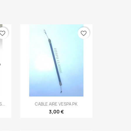
vorite_border
favorite_border
Vista rápida

...
CABLE AIRE VESPA PK
3,00 €