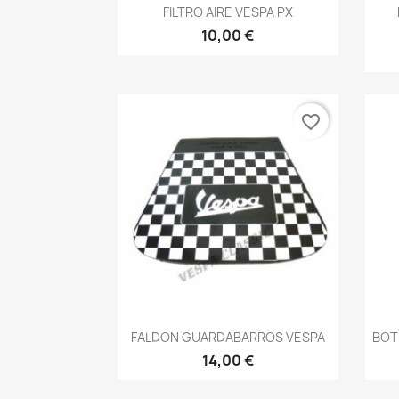
Vista rápida

FILTRO AIRE VESPA PX
10,00 €
favorite_border
Vista rápida

FALDON GUARDABARROS VESPA
BOT
14,00 €