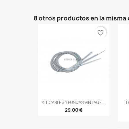
8 otros productos en la misma 
favorite_border
Vista rápida

KIT CABLES Y FUNDAS VINTAGE...
T
29,00 €