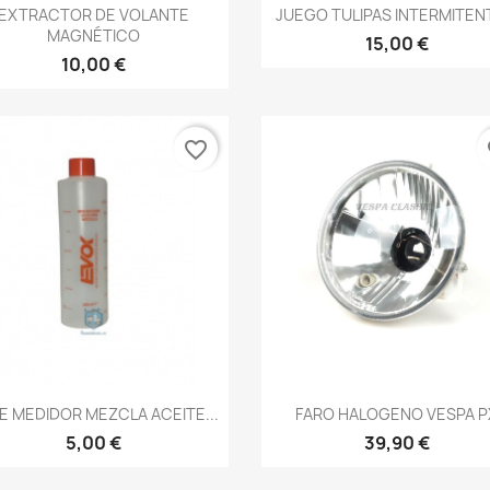
Vista rápida
Vista rápida


EXTRACTOR DE VOLANTE
JUEGO TULIPAS INTERMITENT
MAGNÉTICO
15,00 €
10,00 €
favorite_border
fa
Vista rápida
Vista rápida


E MEDIDOR MEZCLA ACEITE...
FARO HALOGENO VESPA P
5,00 €
39,90 €