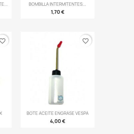
Vista rápida

E...
BOMBILLA INTERMITENTES...
1,70 €
vorite_border
favorite_border
Vista rápida

X
BOTE ACEITE ENGRASE VESPA
4,00 €