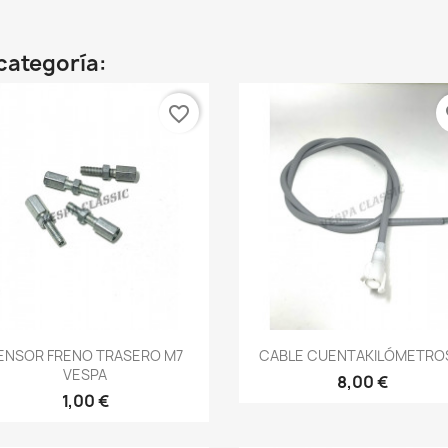
categoría:
favorite_border
fa
Vista rápida
Vista rápida


ENSOR FRENO TRASERO M7
CABLE CUENTAKILÓMETROS
VESPA
8,00 €
1,00 €