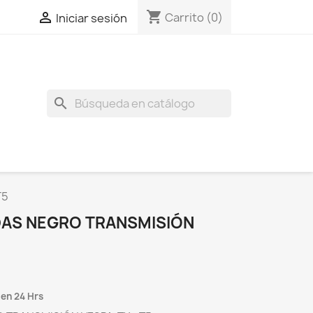
shopping_cart

Carrito
(0)
Iniciar sesión
search
T5
NDAS NEGRO TRANSMISIÓN
 en 24 Hrs