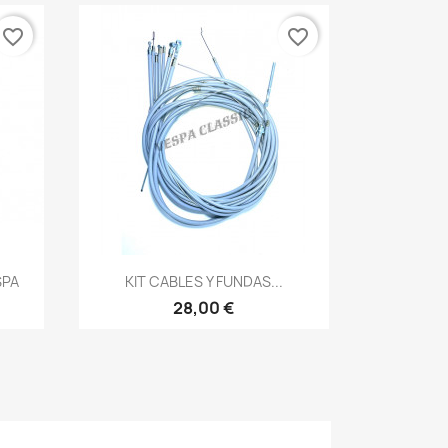
favorite_border
favorite_border
Vista rápida

SPA
KIT CABLES Y FUNDAS...
28,00 €