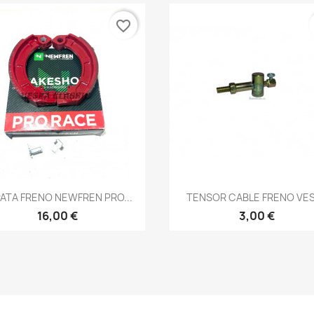
favorite_border
Vista rápida
Vista rápida


ATA FRENO NEWFREN PRO...
TENSOR CABLE FRENO VE
16,00 €
3,00 €