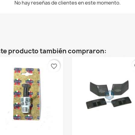
No hay reseñas de clientes en este momento.
este producto también compraron:
favorite_border
fa