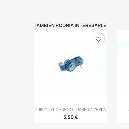
TAMBIÉN PODRÍA INTERESARLE
favorite_border
Vista rápida

PRISIONERO FRENO TRASERO VESPA
3,50 €