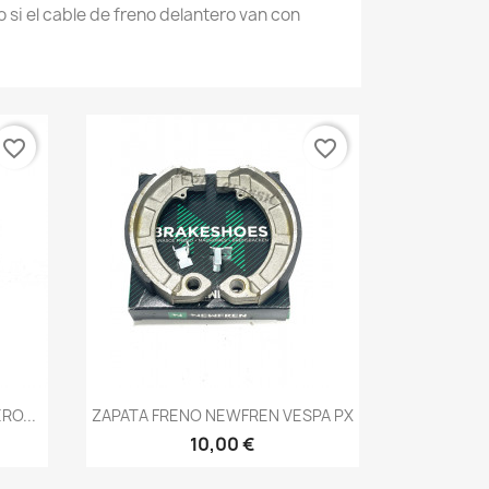
o si el cable de freno delantero van con
favorite_border
favorite_border
Vista rápida

RO...
ZAPATA FRENO NEWFREN VESPA PX
10,00 €