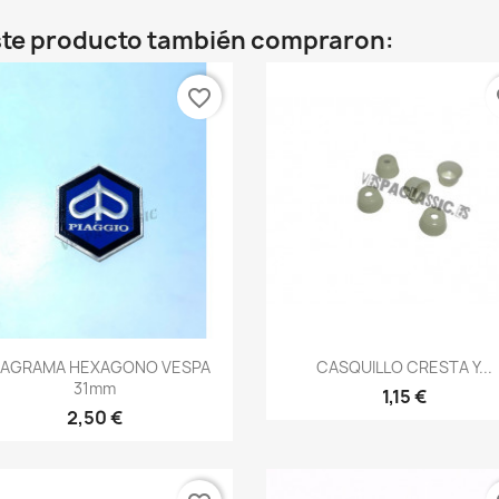
este producto también compraron:
favorite_border
fa
Vista rápida
Vista rápida


AGRAMA HEXAGONO VESPA
CASQUILLO CRESTA Y...
31mm
1,15 €
2,50 €