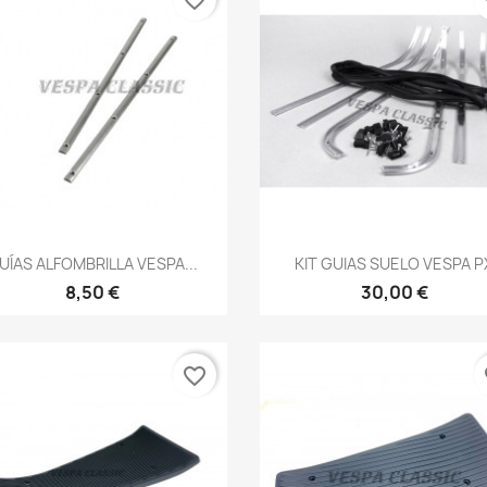
favorite_border
fa
Vista rápida
Vista rápida


UÍAS ALFOMBRILLA VESPA...
KIT GUIAS SUELO VESPA P
8,50 €
30,00 €
favorite_border
fa