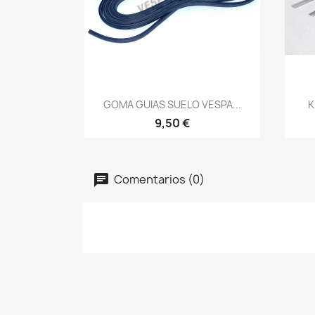
Vista rápida

GOMA GUIAS SUELO VESPA...
K
9,50 €
Comentarios (0)