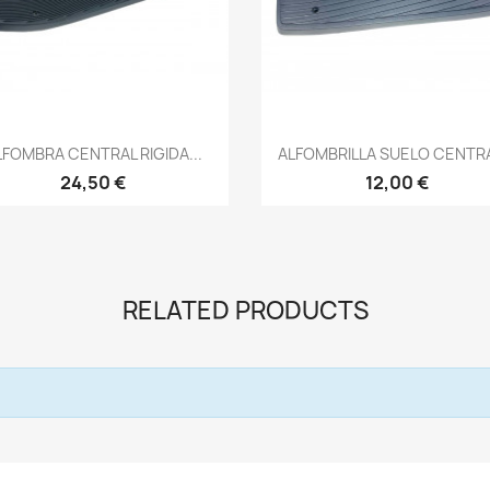
Vista rápida
Vista rápida


LFOMBRA CENTRAL RIGIDA...
ALFOMBRILLA SUELO CENTRA
24,50 €
12,00 €
RELATED PRODUCTS