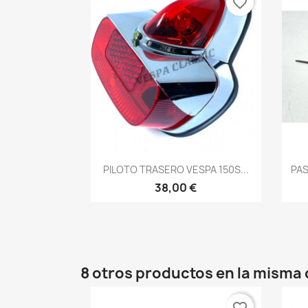
favorite_border
Vista rápida

PILOTO TRASERO VESPA 150S...
PA
38,00 €
8 otros productos en la misma 