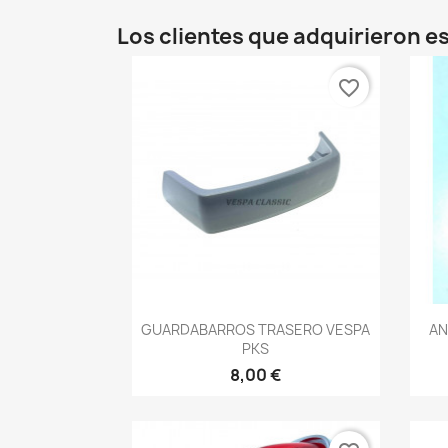
Los clientes que adquirieron 
favorite_border
Vista rápida

GUARDABARROS TRASERO VESPA
AN
PKS
8,00 €