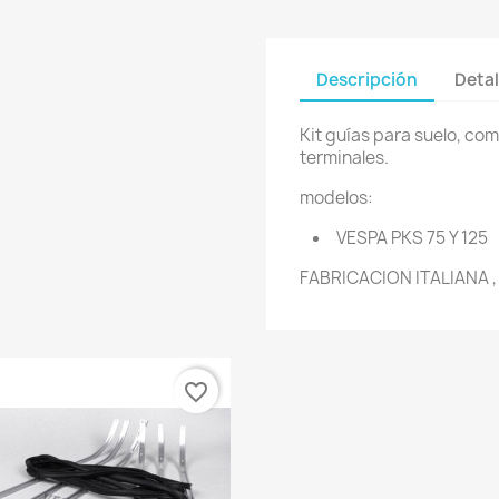
Descripción
Detal
Kit guías para suelo, co
terminales.
modelos:
VESPA PKS 75 Y 125
FABRICACION ITALIANA , 
favorite_border