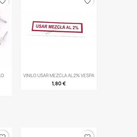
vorite_border
favorite_border
Vista rápida

LO
VINILO USAR MEZCLA AL 2% VESPA
1,80 €