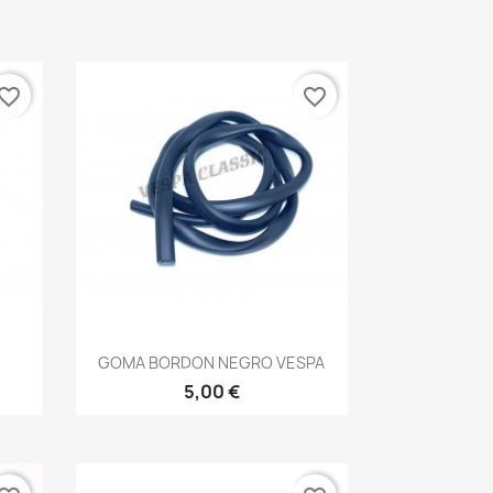
vorite_border
favorite_border
Vista rápida

GOMA BORDON NEGRO VESPA
5,00 €