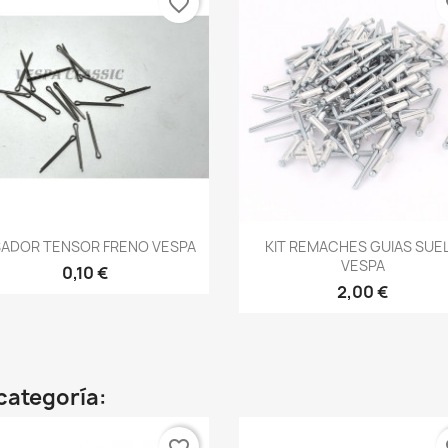
favorite_border
fa
Vista rápida
Vista rápida


SADOR TENSOR FRENO VESPA
KIT REMACHES GUIAS SUE
VESPA
0,10 €
2,00 €
categoría: