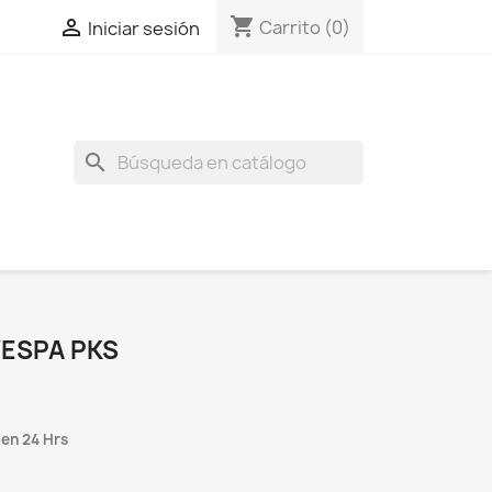
shopping_cart

Carrito
(0)
Iniciar sesión
search
VESPA PKS
 en 24 Hrs
S