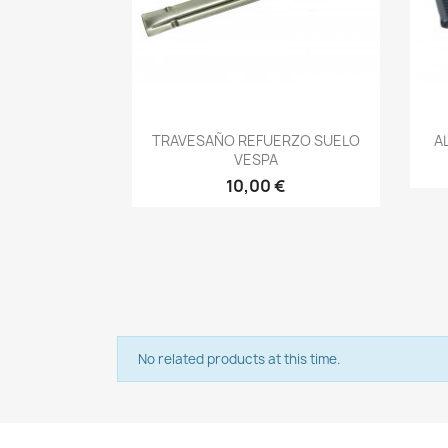
Vista rápida

TRAVESAÑO REFUERZO SUELO
A
VESPA
10,00 €
No related products at this time.