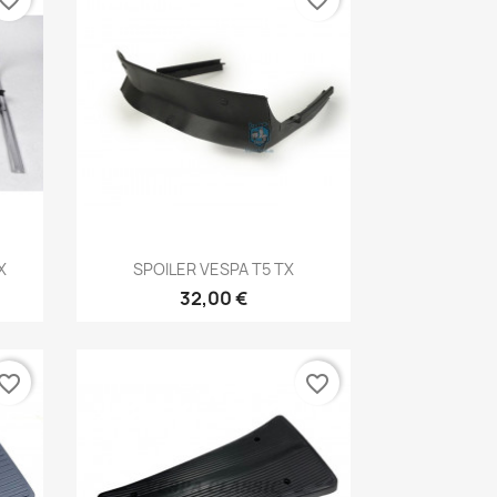
vorite_border
favorite_border
Vista rápida

X
SPOILER VESPA T5 TX
32,00 €
vorite_border
favorite_border