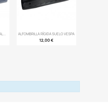
Vista rápida

L...
ALFOMBRILLA RÍGIDA SUELO VESPA
12,00 €