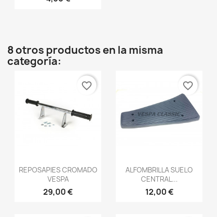
8 otros productos en la misma
categoría:
favorite_border
favorite_border
Vista rápida
Vista rápida


REPOSAPIES CROMADO
ALFOMBRILLA SUELO
VESPA
CENTRAL...
29,00 €
12,00 €