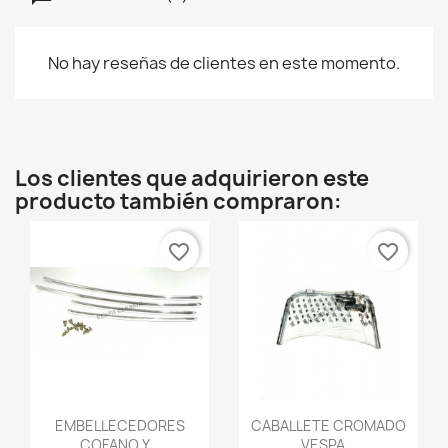
No hay reseñas de clientes en este momento.
Los clientes que adquirieron este
producto también compraron:
favorite_border
favorite_border
Vista rápida
Vista rápida


EMBELLECEDORES
CABALLETE CROMADO
COFANO Y...
VESPA...