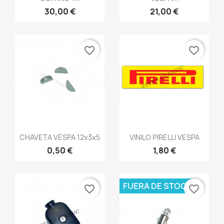
30,00 €
21,00 €
favorite_border
favorite_border
Vista rápida
Vista rápida


CHAVETA VESPA 12x3x5
VINILO PIRELLI VESPA
0,50 €
1,80 €
FUERA DE STOCK
favorite_border
favorite_border