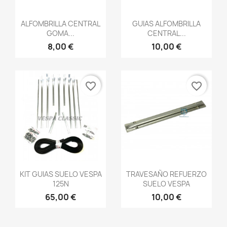
Vista rápida
Vista rápida


ALFOMBRILLA CENTRAL
GUIAS ALFOMBRILLA
GOMA...
CENTRAL...
8,00 €
10,00 €
favorite_border
favorite_border
Vista rápida
Vista rápida


KIT GUIAS SUELO VESPA
TRAVESAÑO REFUERZO
125N
SUELO VESPA
65,00 €
10,00 €