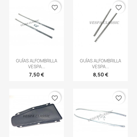
favorite_border
favorite_border
Vista rápida
Vista rápida


GUÍAS ALFOMBRILLA
GUÍAS ALFOMBRILLA
VESPA...
VESPA...
7,50 €
8,50 €
favorite_border
favorite_border