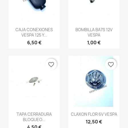
Vista rápida
Vista rápida


CAJA CONEXIONES
BOMBILLA BA7S 12V
VESPA 125 Y...
VESPA
6,50 €
1,00 €
favorite_border
favorite_border
Vista rápida
Vista rápida


TAPA CERRADURA
CLAXON FLOR 6V VESPA
BLOQUEO...
12,50 €
4,50 €