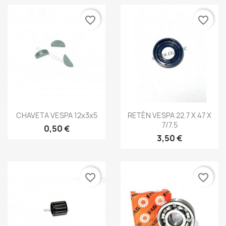
favorite_border
favorite_border
Vista rápida
Vista rápida


CHAVETA VESPA 12x3x5
RETÉN VESPA 22.7 X 47 X
7/7.5
0,50 €
3,50 €
favorite_border
favorite_border