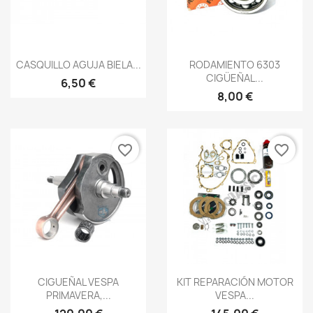
Vista rápida
Vista rápida


CASQUILLO AGUJA BIELA...
RODAMIENTO 6303
CIGÜEÑAL...
6,50 €
8,00 €
favorite_border
favorite_border
Vista rápida
Vista rápida


CIGUEÑAL VESPA
KIT REPARACIÓN MOTOR
PRIMAVERA,...
VESPA...