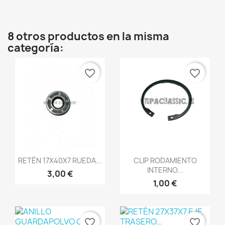
8 otros productos en la misma
categoría:
favorite_border
favorite_border
Vista rápida
Vista rápida


RETÉN 17X40X7 RUEDA...
CLIP RODAMIENTO
INTERNO...
3,00 €
1,00 €
favorite_border
favorite_border