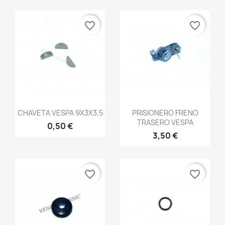
favorite_border
favorite_border
Vista rápida
Vista rápida


CHAVETA VESPA 9X3X3,5
PRISIONERO FRENO
TRASERO VESPA
0,50 €
3,50 €
favorite_border
favorite_border