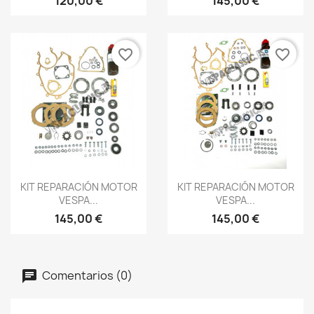
120,00 €
145,00 €
favorite_border
favorite_border
Vista rápida
Vista rápida


KIT REPARACIÓN MOTOR
KIT REPARACIÓN MOTOR
VESPA...
VESPA...
145,00 €
145,00 €
Comentarios (0)