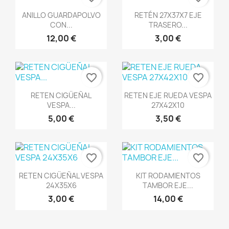
Vista rápida
Vista rápida


ANILLO GUARDAPOLVO
RETÉN 27X37X7 EJE
CON...
TRASERO...
12,00 €
3,00 €
favorite_border
favorite_border
Vista rápida
Vista rápida


RETEN CIGÜEÑAL
RETEN EJE RUEDA VESPA
VESPA...
27X42X10
5,00 €
3,50 €
favorite_border
favorite_border
Vista rápida
Vista rápida


RETEN CIGÜEÑAL VESPA
KIT RODAMIENTOS
24X35X6
TAMBOR EJE...
3,00 €
14,00 €