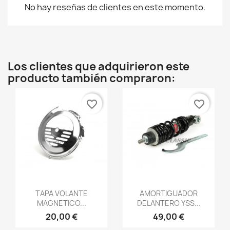
No hay reseñas de clientes en este momento.
Los clientes que adquirieron este
producto también compraron:
favorite_border
favorite_border
Vista rápida
Vista rápida


TAPA VOLANTE
AMORTIGUADOR
MAGNETICO...
DELANTERO YSS...
20,00 €
49,00 €