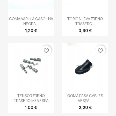
Vista rápida
Vista rápida


GOMA VARILLA GASOLINA
TORICA LEVA FRENO
NEGRA...
TRASERO...
1,20 €
0,30 €
favorite_border
favorite_border
Vista rápida
Vista rápida


TENSOR FRENO
GOMA PASA CABLES
TRASERO M7 VESPA
VESPA...
1,00 €
2,20 €