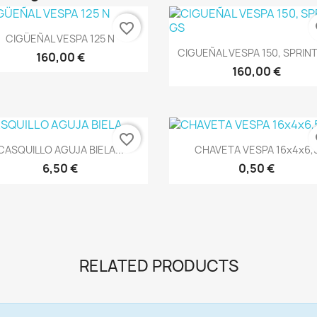
favorite_border
fa
Vista rápida

CIGÜEÑAL VESPA 125 N
Vista rápida

CIGUEÑAL VESPA 150, SPRINT
160,00 €
160,00 €
favorite_border
fa
Vista rápida
Vista rápida


CASQUILLO AGUJA BIELA...
CHAVETA VESPA 16x4x6,
6,50 €
0,50 €
RELATED PRODUCTS