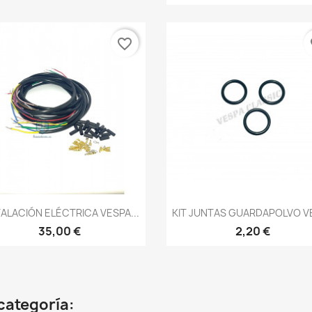
favorite_border
fa
Vista rápida
Vista rápida


TALACIÓN ELÉCTRICA VESPA...
KIT JUNTAS GUARDAPOLVO V
35,00 €
2,20 €
categoría: