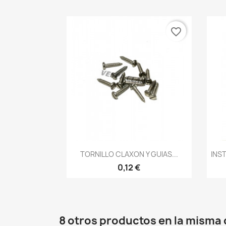
favorite_border
Vista rápida

TORNILLO CLAXON Y GUIAS...
INS
0,12 €
8 otros productos en la misma 