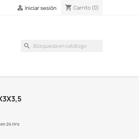
shopping_cart

Carrito
(0)
Iniciar sesión
search
X3X3,5
 en 24 Hrs