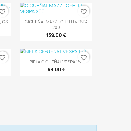
vorite_border
favorite_border
Vista rápida

, GS
CIGUEÑAL MAZZUCHELLI VESPA
200
139,00 €
vorite_border
favorite_border
Vista rápida

5
BIELA CIGUEÑAL VESPA 150
68,00 €