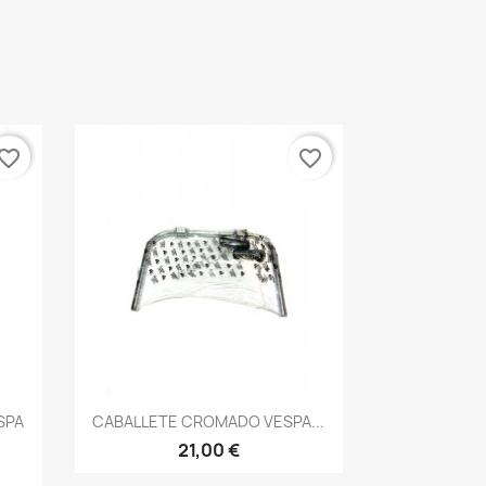
vorite_border
favorite_border
Vista rápida

SPA
CABALLETE CROMADO VESPA...
21,00 €