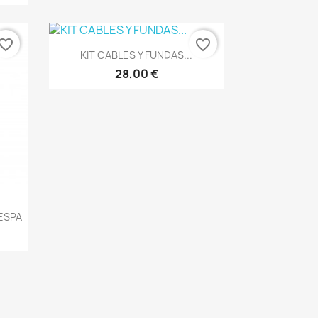
vorite_border
favorite_border
Vista rápida

KIT CABLES Y FUNDAS...
28,00 €
ESPA