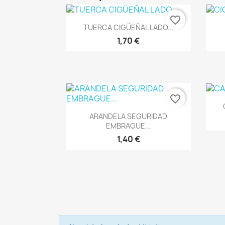
favorite_border
Vista rápida

TUERCA CIGÜEÑAL LADO...
1,70 €
favorite_border
Vista rápida

ARANDELA SEGURIDAD
EMBRAGUE...
1,40 €