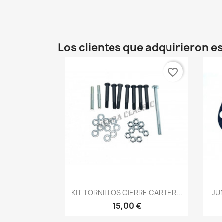
Los clientes que adquirieron 
favorite_border
Vista rápida

KIT TORNILLOS CIERRE CARTER...
JU
15,00 €