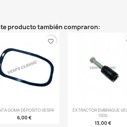
este producto también compraron:
favorite_border
fa
Vista rápida
Vista rápida


NTA GOMA DEPOSITO VESPA
EXTRACTOR EMBRAGUE VE
150S
6,00 €
13,00 €