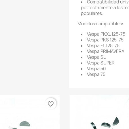
Compatibilidad univ
perfectamente a los m
populares.
Modelos compatibles:
Vespa PKXL 125-75
Vespa PKS 125-75
Vespa FL 125-75
Vespa PRIMAVERA
Vespa SL
Vespa SUPER
Vespa 50
Vespa 75
favorite_border