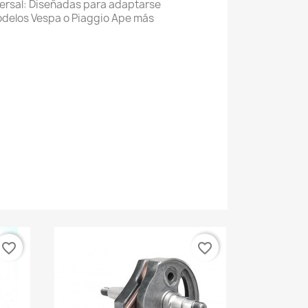
ersal: Diseñadas para adaptarse
odelos Vespa o Piaggio Ape más
favorite_border
favorite_border