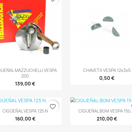
Vista rápida
Vista rápida


GUEÑAL MAZZUCHELLI VESPA
CHAVETA VESPA 12x3x5
200
0,50 €
139,00 €
favorite_border
fa
Vista rápida
Vista rápida


CIGÜEÑAL VESPA 125 N
CIGUEÑAL BGM VESPA 150,.
160,00 €
210,00 €