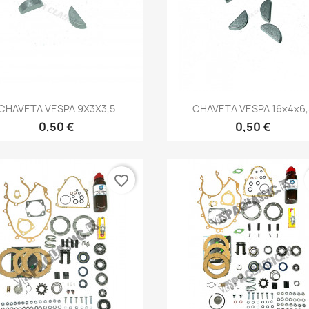
Vista rápida
Vista rápida


CHAVETA VESPA 9X3X3,5
CHAVETA VESPA 16x4x6,
0,50 €
0,50 €
favorite_border