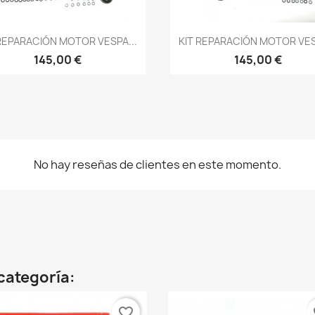
Vista rápida
Vista rápida


REPARACIÓN MOTOR VESPA...
KIT REPARACIÓN MOTOR VES
145,00 €
145,00 €
No hay reseñas de clientes en este momento.
categoría:
favorite_border
fa