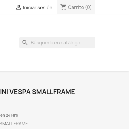
shopping_cart

Carrito
(0)
Iniciar sesión
search
INI VESPA SMALLFRAME
 en 24 Hrs
A SMALLFRAME