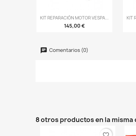
Vista rápida

KIT REPARACIÓN MOTOR VESPA...
KIT 
145,00 €
Comentarios (0)
8 otros productos en la misma 
favorite_border