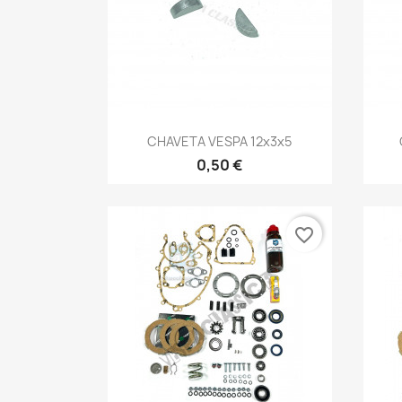
Vista rápida

CHAVETA VESPA 12x3x5
0,50 €
favorite_border