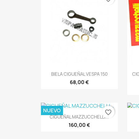
Vista rápida

BIELA CIGUEÑAL VESPA 150
CI
68,00 €
NUEVO
favorite_border
Vista rápida

CIGUEÑAL MAZZUCCHELLI...
160,00 €