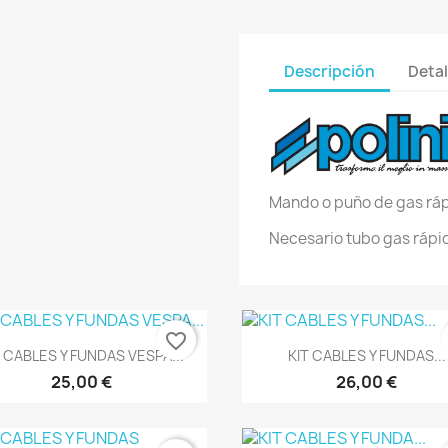
Descripción
Detal
Mando o puño de gas ráp
Necesario tubo gas rápi
favorite_border
Vista rápida
Vista rápida


T CABLES Y FUNDAS VESPA...
KIT CABLES Y FUNDAS...
25,00 €
26,00 €