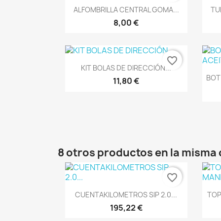
Vista rápida

ALFOMBRILLA CENTRAL GOMA...
TU
8,00 €
favorite_border
Vista rápida

KIT BOLAS DE DIRECCIÓN...
BOT
11,80 €
8 otros productos en la misma 
favorite_border
Vista rápida

CUENTAKILOMETROS SIP 2.0...
TOP
195,22 €