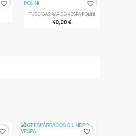
favorite_border
favorite_border
Vista rápida

TUBO GAS RAPIDO VESPA POLINI
40,00 €
vorite_border
favorite_border