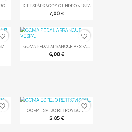
Vista rápida

O...
KIT ESPÁRRAGOS CILINDRO VESPA
7,00 €
vorite_border
favorite_border
Vista rápida

M7
GOMA PEDAL ARRANQUE VESPA...
6,00 €
vorite_border
favorite_border
Vista rápida

A
GOMA ESPEJO RETROVISOR...
2,85 €