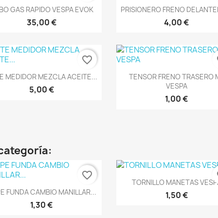
Vista rápida
Vista rápida


BO GAS RAPIDO VESPA EVOK
PRISIONERO FRENO DELANTER
35,00 €
4,00 €
favorite_border
fa
Vista rápida
Vista rápida


E MEDIDOR MEZCLA ACEITE...
TENSOR FRENO TRASERO 
VESPA
5,00 €
1,00 €
categoría:
favorite_border
fa
Vista rápida

TORNILLO MANETAS VESP
Vista rápida

E FUNDA CAMBIO MANILLAR...
1,50 €
1,30 €