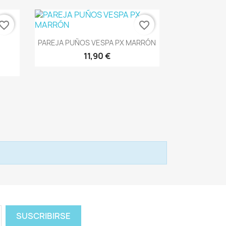
vorite_border
favorite_border
Vista rápida

PAREJA PUÑOS VESPA PX MARRÓN
11,90 €