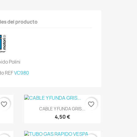
les del producto
ido Polini
do REF
VC980
favorite_border
favorite_border
Vista rápida

CABLE Y FUNDA GRIS...
4,50 €