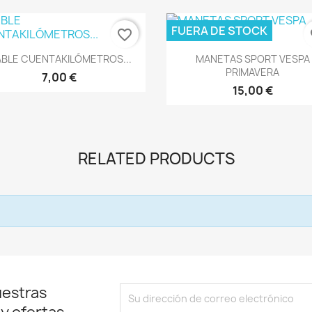
FUERA DE STOCK
favorite_border
fa
Vista rápida
Vista rápida


BLE CUENTAKILÓMETROS...
MANETAS SPORT VESPA
PRIMAVERA
7,00 €
15,00 €
RELATED PRODUCTS
uestras