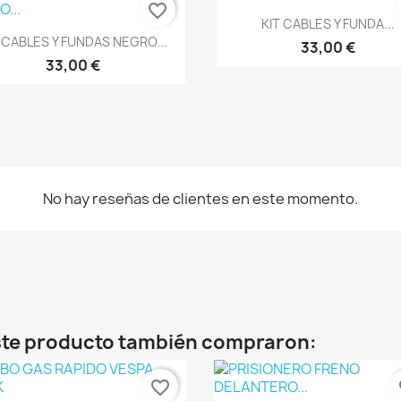
favorite_border
Vista rápida

KIT CABLES Y FUNDA...
Vista rápida

 CABLES Y FUNDAS NEGRO...
33,00 €
33,00 €
No hay reseñas de clientes en este momento.
este producto también compraron:
favorite_border
fa