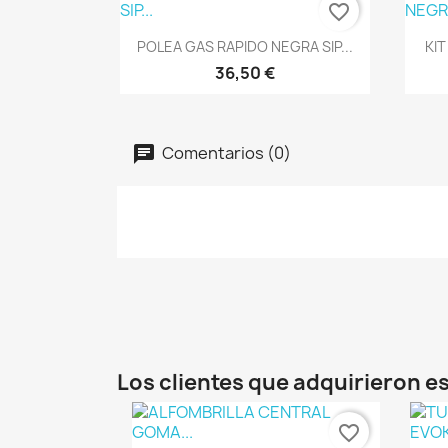
favorite_border
Vista rápida

POLEA GAS RAPIDO NEGRA SIP...
KIT
36,50 €
Comentarios (0)
Los clientes que adquirieron 
favorite_border