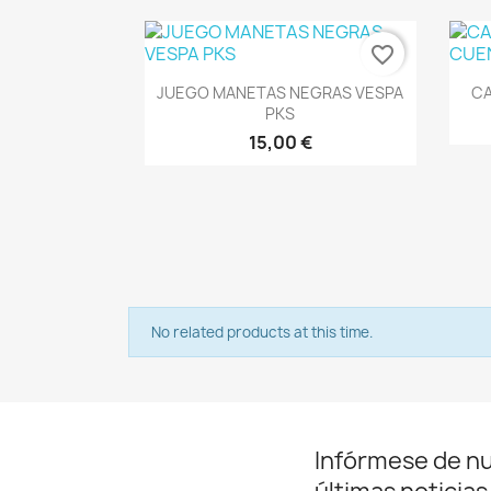
favorite_border
Vista rápida

JUEGO MANETAS NEGRAS VESPA
CA
PKS
15,00 €
No related products at this time.
Infórmese de n