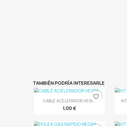
TAMBIÉN PODRÍA INTERESARLE
favorite_border
Vista rápida

CABLE ACELERADOR VESPA
KI
1,00 €