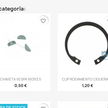
categoría:
favorite_border
fa
Vista rápida
Vista rápida


CHAVETA VESPA 9X3X3,5
CLIP RODAMIENTO CIGUEÑAL
0,50 €
1,20 €
RA DE STOCK