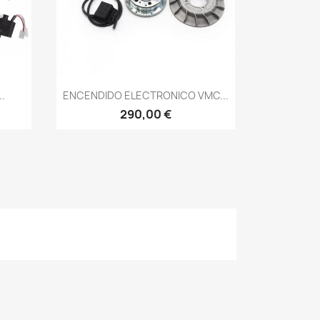
Vista rápida

.
ENCENDIDO ELECTRONICO VMC...
290,00 €