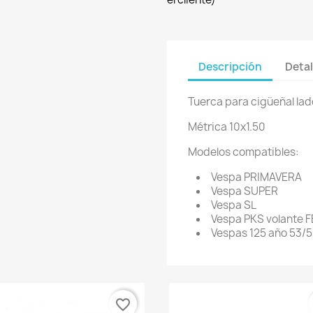
Descripción
Detal
Tuerca para cigüeñal lad
Métrica 10x1.50
Modelos compatibles:
Vespa PRIMAVERA
Vespa SUPER
Vespa SL
Vespa PKS volante 
Vespas 125 año 53/
favorite_border