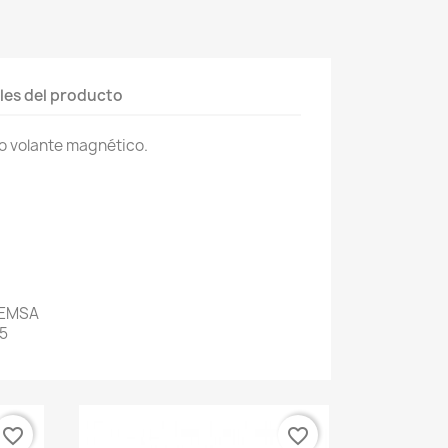
les del producto
o volante magnético.
FEMSA
55
favorite_border
favorite_border