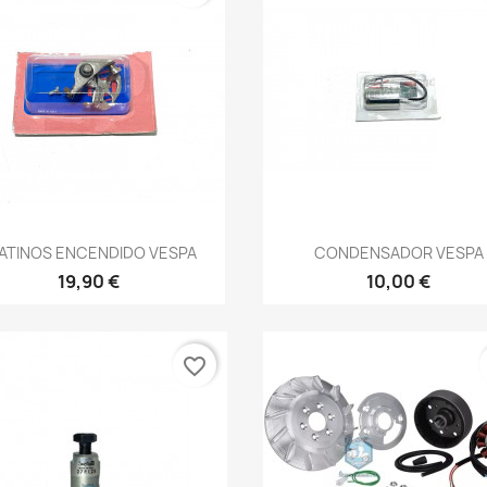
Vista rápida
Vista rápida


ATINOS ENCENDIDO VESPA
CONDENSADOR VESPA
19,90 €
10,00 €
favorite_border