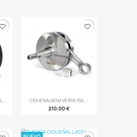
vorite_border
favorite_border
Vista rápida

...
CIGUEÑAL BGM VESPA 150,...
210,00 €
NUEVO