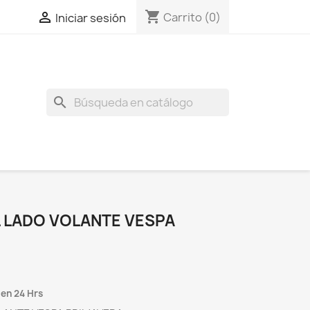
shopping_cart

Carrito
(0)
Iniciar sesión
search
 LADO VOLANTE VESPA
 en 24 Hrs