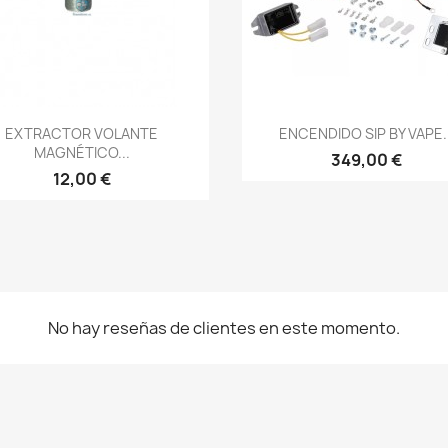
Vista rápida
Vista rápida


EXTRACTOR VOLANTE
ENCENDIDO SIP BY VAPE..
MAGNÉTICO...
349,00 €
12,00 €
No hay reseñas de clientes en este momento.