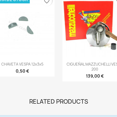
favorite_border
fa
Vista rápida
Vista rápida


CHAVETA VESPA 12x3x5
CIGUEÑAL MAZZUCHELLI VE
200
0,50 €
139,00 €
RELATED PRODUCTS