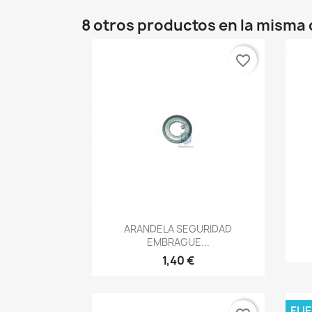
8 otros productos en la misma 
favorite_border
Vista rápida

ARANDELA SEGURIDAD
EMBRAGUE...
1,40 €
FUE