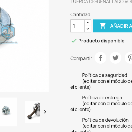
TUERCA CIGUEÑAL LADO VO
Cantidad

AÑADIR 

Producto disponible
Compartir
Política de seguridad
(editar con el módulo 
el cliente)
Política de entrega
(editar con el módulo 
el cliente)

Política de devolución
(editar con el módulo 
el cliente)