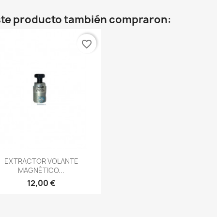
este producto también compraron:
favorite_border
Vista rápida

EXTRACTOR VOLANTE
MAGNÉTICO...
12,00 €