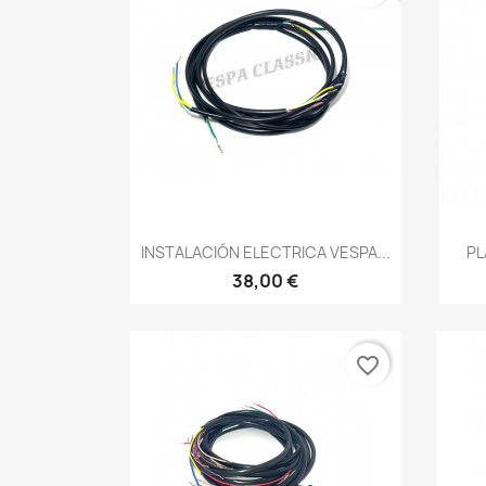
Vista rápida

INSTALACIÓN ELECTRICA VESPA...
PL
38,00 €
favorite_border