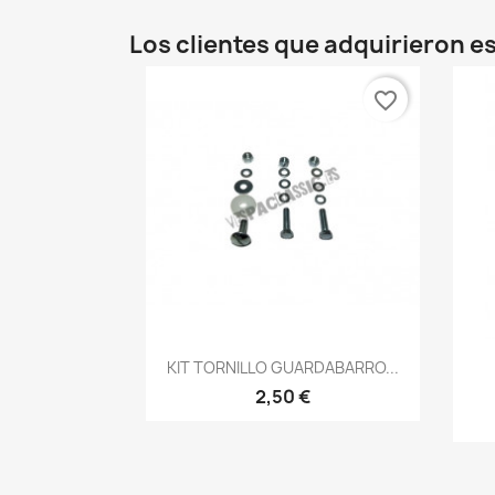
Los clientes que adquirieron 
favorite_border
Vista rápida

KIT TORNILLO GUARDABARRO...
2,50 €