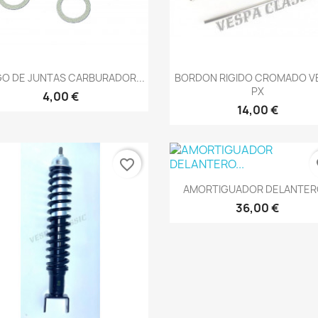
Vista rápida
Vista rápida


O DE JUNTAS CARBURADOR...
BORDON RIGIDO CROMADO V
PX
4,00 €
14,00 €
favorite_border
fa
Vista rápida

AMORTIGUADOR DELANTERO
36,00 €