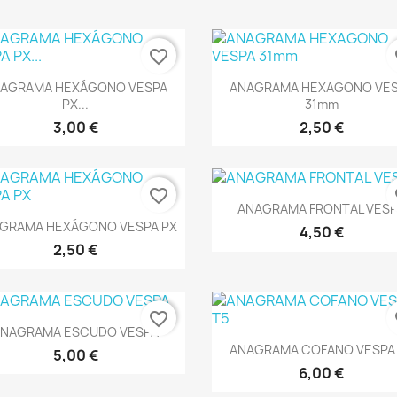
favorite_border
fa
Vista rápida
Vista rápida


AGRAMA HEXÁGONO VESPA
ANAGRAMA HEXAGONO VE
PX...
31mm
3,00 €
2,50 €
favorite_border
fa
Vista rápida

ANAGRAMA FRONTAL VES
Vista rápida

GRAMA HEXÁGONO VESPA PX
4,50 €
2,50 €
favorite_border
fa
Vista rápida

ANAGRAMA ESCUDO VESPA
Vista rápida

ANAGRAMA COFANO VESPA
5,00 €
6,00 €