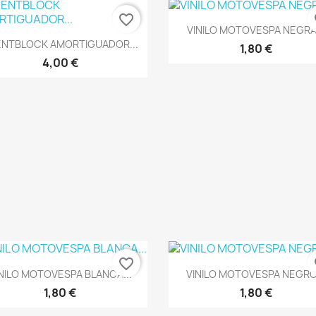
favorite_border
fa
Vista rápida

VINILO MOTOVESPA NEGRA.
Vista rápida

ENTBLOCK AMORTIGUADOR...
1,80 €
4,00 €
favorite_border
fa
Vista rápida
Vista rápida


NILO MOTOVESPA BLANCA...
VINILO MOTOVESPA NEGRO.
1,80 €
1,80 €