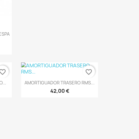
ESPA
vorite_border
favorite_border
Vista rápida

...
AMORTIGUADOR TRASERO RMS...
42,00 €