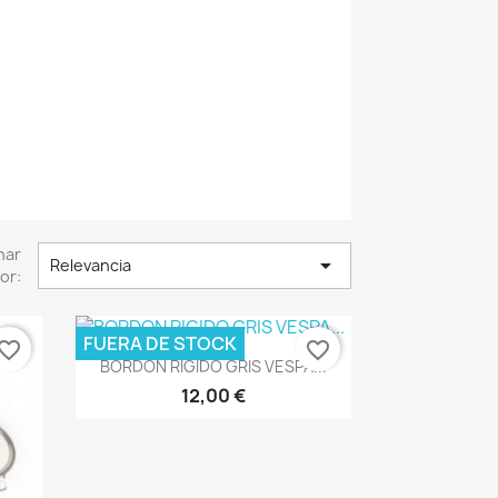
nar

Relevancia
or:
FUERA DE STOCK
vorite_border
favorite_border
Vista rápida

BORDON RIGIDO GRIS VESPA...
12,00 €