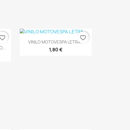
vorite_border
favorite_border
Vista rápida

VINILO MOTOVESPA LETRA...
...
1,80 €