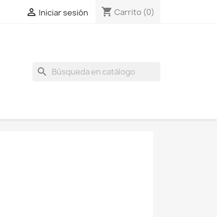
shopping_cart

Carrito
(0)
Iniciar sesión
search