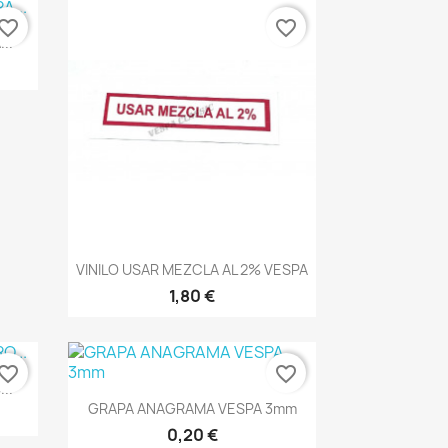
vorite_border
favorite_border
..
Vista rápida

VINILO USAR MEZCLA AL 2% VESPA
1,80 €
vorite_border
favorite_border
..
Vista rápida

GRAPA ANAGRAMA VESPA 3mm
0,20 €