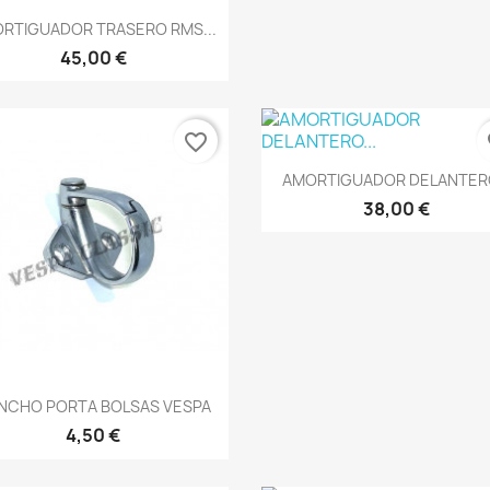
Vista rápida

RTIGUADOR TRASERO RMS...
45,00 €
favorite_border
fa
Vista rápida

AMORTIGUADOR DELANTERO
38,00 €
Vista rápida

NCHO PORTA BOLSAS VESPA
4,50 €