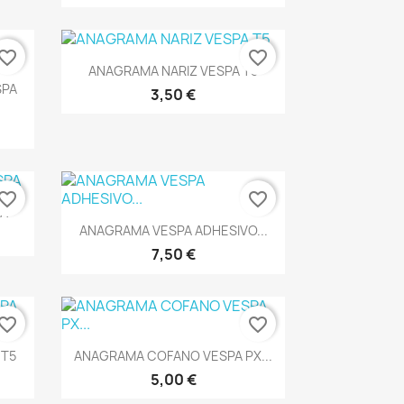
vorite_border
favorite_border
Vista rápida

ANAGRAMA NARIZ VESPA T5
SPA
3,50 €
vorite_border
favorite_border
PA
Vista rápida

ANAGRAMA VESPA ADHESIVO...
7,50 €
vorite_border
favorite_border
Vista rápida

 T5
ANAGRAMA COFANO VESPA PX...
5,00 €