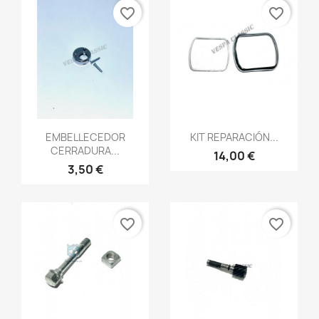
favorite_border
favorite_border
Vista rápida
Vista rápida


EMBELLECEDOR
KIT REPARACIÓN...
CERRADURA...
14,00 €
3,50 €
favorite_border
favorite_border