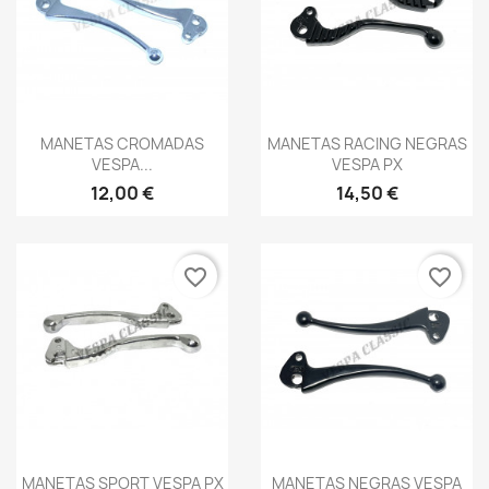
Vista rápida
Vista rápida


MANETAS CROMADAS
MANETAS RACING NEGRAS
VESPA...
VESPA PX
12,00 €
14,50 €
favorite_border
favorite_border
Vista rápida
Vista rápida


MANETAS SPORT VESPA PX
MANETAS NEGRAS VESPA