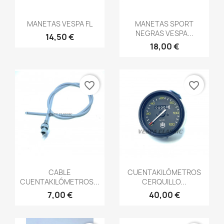
Vista rápida
Vista rápida


MANETAS VESPA FL
MANETAS SPORT
NEGRAS VESPA...
14,50 €
18,00 €
favorite_border
favorite_border
Vista rápida
Vista rápida


CABLE
CUENTAKILÓMETROS
CUENTAKILÓMETROS...
CERQUILLO...
7,00 €
40,00 €