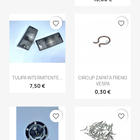
favorite_border
favorite_border
Vista rápida
Vista rápida


TULIPA INTERMITENTE...
CIRCLIP ZAPATA FRENO
VESPA
7,50 €
0,30 €
favorite_border
favorite_border