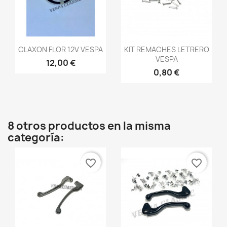
Vista rápida
Vista rápida


CLAXON FLOR 12V VESPA
KIT REMACHES LETRERO
VESPA
12,00 €
0,80 €
8 otros productos en la misma
categoría:
favorite_border
favorite_border