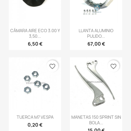
Vista rápida
Vista rápida


CÁMARA AIRE ECO 3.00 Y
LLANTA ALUMINIO
3,50...
PULIDO...
6,50 €
67,00 €
favorite_border
favorite_border
Vista rápida
Vista rápida


TUERCA M7 VESPA
MANETAS 150 SPRINT SIN
BOLA...
0,20 €
15,00 €