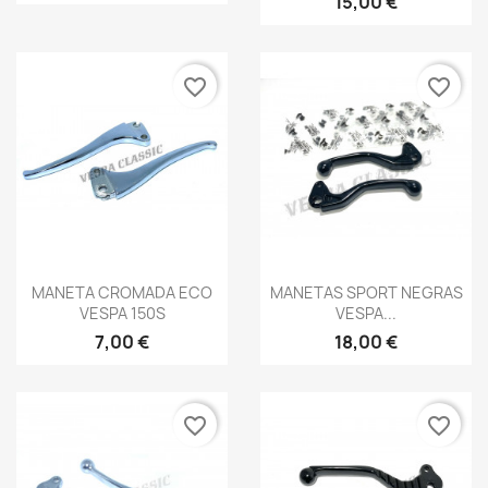
15,00 €
favorite_border
favorite_border
Vista rápida
Vista rápida


MANETA CROMADA ECO
MANETAS SPORT NEGRAS
VESPA 150S
VESPA...
7,00 €
18,00 €
favorite_border
favorite_border