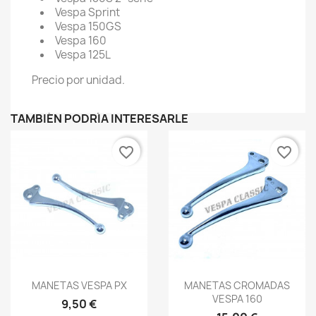
Vespa Sprint
Vespa 150GS
Vespa 160
Vespa 125L
Precio por unidad.
TAMBIÉN PODRÍA INTERESARLE
favorite_border
favorite_border
Vista rápida
Vista rápida


MANETAS VESPA PX
MANETAS CROMADAS
VESPA 160
9,50 €