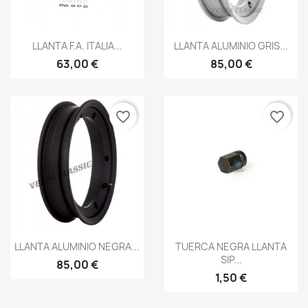
Vista rápida
Vista rápida


LLANTA F.A. ITALIA...
LLANTA ALUMINIO GRIS...
63,00 €
85,00 €
favorite_border
favorite_border
Vista rápida
Vista rápida


LLANTA ALUMINIO NEGRA...
TUERCA NEGRA LLANTA
SIP...
85,00 €
1,50 €