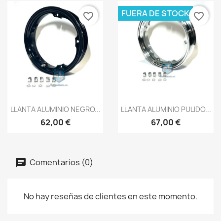
FUERA DE STOCK
favorite_border
favorite_border
Vista rápida
Vista rápida


LLANTA ALUMINIO NEGRO...
LLANTA ALUMINIO PULIDO...
62,00 €
67,00 €
Comentarios (0)
No hay reseñas de clientes en este momento.