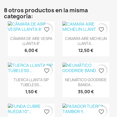
8 otros productos en la misma
categoría:
favorite_border
favorite_border
Vista rápida
Vista rápida


CÁMARA DE AIRE VESPA
CAMARA AIRE MICHELIN
LLANTA 8"
LLANTA...
6,00 €
12,50 €
favorite_border
favorite_border
Vista rápida
Vista rápida


TUERCA LLANTA SIP
NEUMÁTICO GOODRIDE
TUBELESS...
BANDA...
1,50 €
35,00 €
favorite_border
favorite_border