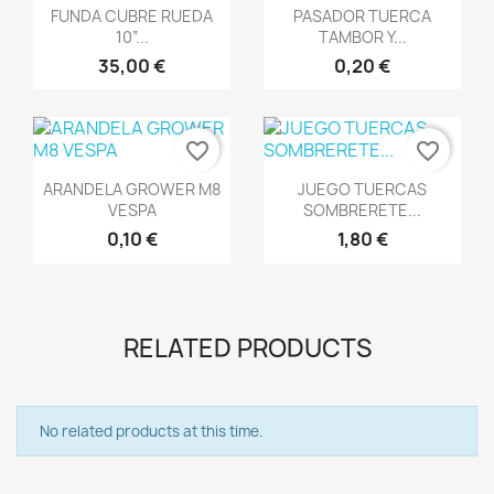
Vista rápida
Vista rápida


FUNDA CUBRE RUEDA
PASADOR TUERCA
10”...
TAMBOR Y...
35,00 €
0,20 €
favorite_border
favorite_border
Vista rápida
Vista rápida


ARANDELA GROWER M8
JUEGO TUERCAS
VESPA
SOMBRERETE...
0,10 €
1,80 €
RELATED PRODUCTS
No related products at this time.