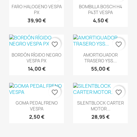
Vista rápida
Vista rápida


FARO HALOGENO VESPA
BOMBILLA BOSCH H4
PX
P43T VESPA
39,90 €
4,50 €
favorite_border
favorite_border
Vista rápida
Vista rápida


BORDÓN RÍGIDO NEGRO
AMORTIGUADOR
VESPA PX
TRASERO YSS...
14,00 €
55,00 €
favorite_border
favorite_border
Vista rápida
Vista rápida


GOMA PEDAL FRENO
SILENTBLOCK CARTER
VESPA
MOTOR...
2,50 €
28,95 €