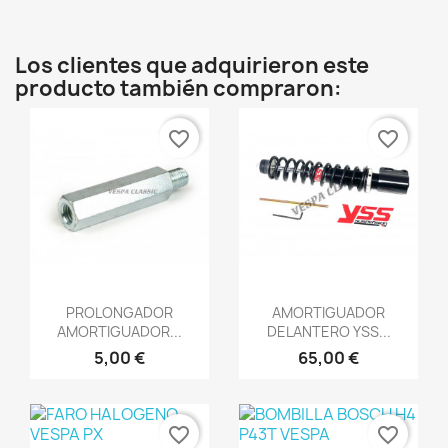
Los clientes que adquirieron este
producto también compraron:
favorite_border
favorite_border
Vista rápida
Vista rápida


PROLONGADOR
AMORTIGUADOR
AMORTIGUADOR...
DELANTERO YSS...
5,00 €
65,00 €
favorite_border
favorite_border