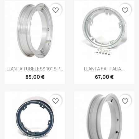
favorite_border
favorite_border
Vista rápida
Vista rápida


LLANTA TUBELESS 10" SIP...
LLANTA F.A. ITALIA...
85,00 €
67,00 €
favorite_border
favorite_border