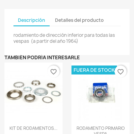
Descripción
Detalles del producto
rodamiento de dirección inferior para todas las
vespas (a partir del año 1964)
TAMBIÉN PODRÍA INTERESARLE
FUERA DE STOCK
favorite_border
favorite_border
Vista rápida
Vista rápida


KIT DE RODAMIENTOS...
RODAMIENTO PRIMARIO
VESPA