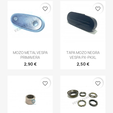
favorite_border
favorite_border
Vista rápida
Vista rápida


MOZO METAL VESPA
TAPA MOZO NEGRA
PRIMAVERA
VESPA PX-PKXL
2,90 €
2,50 €
favorite_border
favorite_border