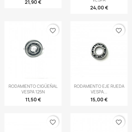
21,90 €
24,00 €
favorite_border
favorite_border
Vista rápida
Vista rápida


RODAMIENTO CIGÜEÑAL
RODAMIENTO EJE RUEDA
VESPA 125N
VESPA...
11,50 €
15,00 €
favorite_border
favorite_border