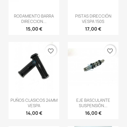
Vista rápida
Vista rápida


RODAMIENTO BARRA
PISTAS DIRECCIÓN
DIRECCION...
VESPA 150S
15,00 €
17,00 €
favorite_border
favorite_border
Vista rápida
Vista rápida


PUÑOS CLASICOS 24MM
EJE BASCULANTE
VESPA
SUSPENSIÓN...
14,00 €
16,00 €