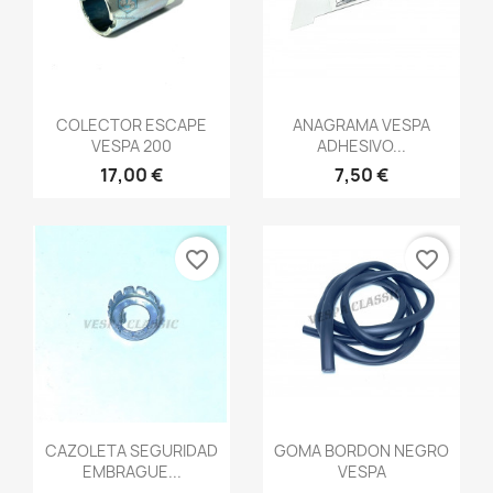
Vista rápida
Vista rápida


COLECTOR ESCAPE
ANAGRAMA VESPA
VESPA 200
ADHESIVO...
17,00 €
7,50 €
favorite_border
favorite_border
Vista rápida
Vista rápida


CAZOLETA SEGURIDAD
GOMA BORDON NEGRO
EMBRAGUE...
VESPA