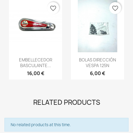
favorite_border
favorite_border
Vista rápida
Vista rápida


EMBELLECEDOR
BOLAS DIRECCIÓN
BASCULANTE...
VESPA 125N
16,00 €
6,00 €
RELATED PRODUCTS
No related products at this time.