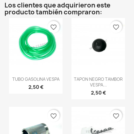
Los clientes que adquirieron este
producto también compraron:
favorite_border
favorite_border
Vista rápida
Vista rápida


TUBO GASOLINA VESPA
TAPON NEGRO TAMBOR
VESPA...
2,50 €
2,50 €
favorite_border
favorite_border