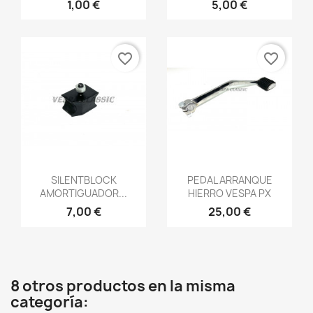
1,00 €
5,00 €
favorite_border
favorite_border
Vista rápida
Vista rápida


SILENTBLOCK
PEDAL ARRANQUE
AMORTIGUADOR...
HIERRO VESPA PX
7,00 €
25,00 €
8 otros productos en la misma
categoría: