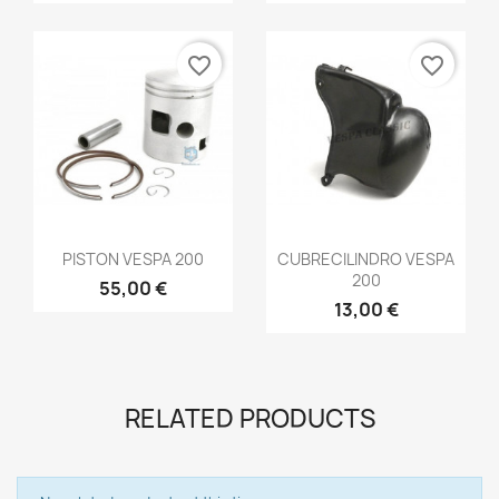
favorite_border
favorite_border
Vista rápida
Vista rápida


PISTON VESPA 200
CUBRECILINDRO VESPA
200
55,00 €
13,00 €
RELATED PRODUCTS