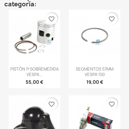
categoría:
favorite_border
favorite_border
Vista rápida
Vista rápida


PISTÓN 1ª SOBREMEDIDA
SEGMENTOS 57MM
VESPA...
VESPA 150
55,00 €
19,00 €
favorite_border
favorite_border