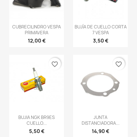
Vista rápida
Vista rápida


CUBRECILINDRO VESPA
BUJÍA DE CUELLO CORTA
PRIMAVERA
7 VESPA
12,00 €
3,50 €
favorite_border
favorite_border
Vista rápida
Vista rápida


BUJIA NGK BR9ES
JUNTA
CUELLO...
DISTANCIADORA...
5,50 €
14,90 €